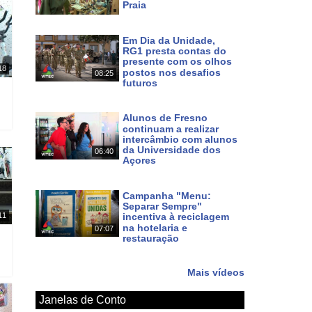
Praia
Há 2 dias
Em Dia da Unidade,
RG1 presta contas do
presente com os olhos
18
postos nos desafios
08:25
futuros
Há 4 dias
Alunos de Fresno
continuam a realizar
intercâmbio com alunos
da Universidade dos
06:40
Açores
Há 6 dias
Campanha "Menu:
Separar Sempre"
11
incentiva à reciclagem
na hotelaria e
07:07
restauração
Há 7 dias
Mais vídeos
Janelas de Conto