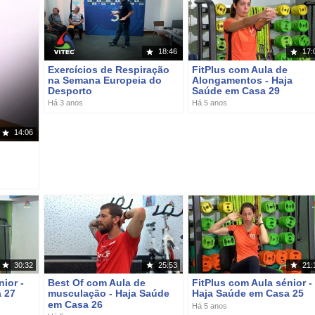
18:46
17:
Exercícios de Respiração
FitPlus com Aula de
na Semana Europeia do
Alongamentos - Haja
Desporto
Saúde em Casa 29
Há 3 anos
Há 5 anos
14:06
30:32
25:53
21:
ior -
Best Of com Aula de
FitPlus com Aula sénior -
 27
musculação - Haja Saúde
Haja Saúde em Casa 25
em Casa 26
Há 5 anos