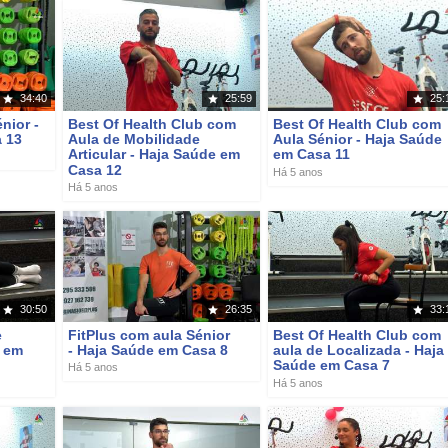
34:40
25:59
25:
nior -
Best Of Health Club com
Best Of Health Club com
 13
Aula de Mobilidade
Aula Sénior - Haja Saúde
Articular - Haja Saúde em
em Casa 11
Casa 12
Há 5 anos
Há 5 anos
30:50
26:35
33:
e
FitPlus com aula Sénior
Best Of Health Club com
e em
- Haja Saúde em Casa 8
aula de Localizada - Haja
Saúde em Casa 7
Há 5 anos
Há 5 anos