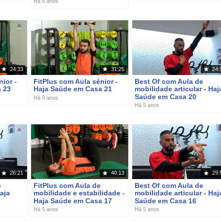
Há 5 anos
24:33
31:25
24:
ior -
FitPlus com Aula sénior -
Best Of com Aula de
 23
Haja Saúde em Casa 21
mobilidade articular - Haj
Saúde em Casa 20
Há 5 anos
Há 5 anos
26:21
40:13
29:
e
FitPlus com Aula de
Best Of com Aula de
aja
mobilidade e estabilidade -
mobilidade articular - Haj
Haja Saúde em Casa 17
Saúde em Casa 16
Há 5 anos
Há 5 anos