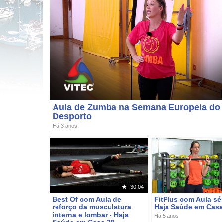
Aula de Zumba na Semana Europeia do
Desporto
Há 3 anos
30:04
Best Of com Aula de
FitPlus com Aula sén
reforço da musculatura
Haja Saúde em Casa
interna e lombar - Haja
Há 5 anos