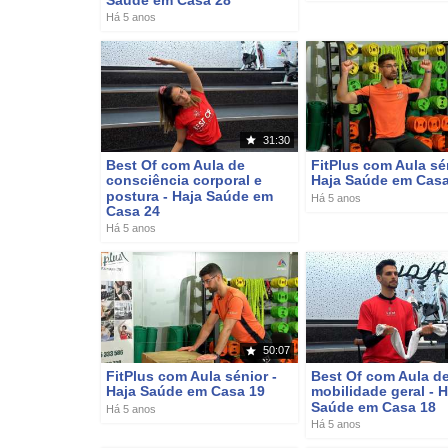
Saúde em Casa 28
Há 5 anos
31:30
Best Of com Aula de
FitPlus com Aula sén
consciência corporal e
Haja Saúde em Casa
postura - Haja Saúde em
Há 5 anos
Casa 24
Há 5 anos
50:07
FitPlus com Aula sénior -
Best Of com Aula d
Haja Saúde em Casa 19
mobilidade geral - H
Saúde em Casa 18
Há 5 anos
Há 5 anos