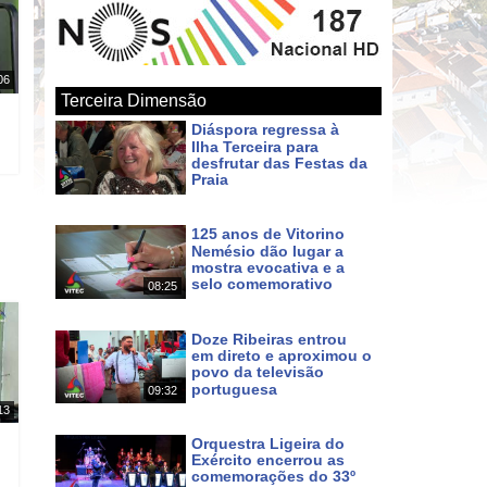
06
Terceira Dimensão
Diáspora regressa à
Ilha Terceira para
desfrutar das Festas da
Praia
Há cerca de 5 horas
125 anos de Vitorino
Nemésio dão lugar a
mostra evocativa e a
selo comemorativo
08:25
Há cerca de 7 horas
Doze Ribeiras entrou
em direto e aproximou o
povo da televisão
portuguesa
09:32
Há 2 dias
13
Orquestra Ligeira do
Exército encerrou as
comemorações do 33º