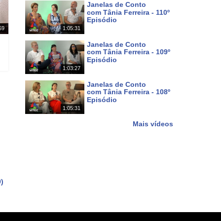
Janelas de Conto
com Tânia Ferreira - 110º
Episódio
59
1:05:31
Há 5 dias
Janelas de Conto
com Tânia Ferreira - 109º
Episódio
1:03:27
Há 12 dias
Janelas de Conto
com Tânia Ferreira - 108º
Episódio
1:05:31
Há 19 dias
Mais vídeos
)