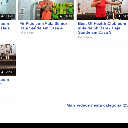
31:44
19:46
31:
b com
Fit Plus com Aula Sénior -
Best Of Health Club com
 Haja
Haja Saúde em Casa 4
aula de Sh'Bam - Haja
Saúde em Casa 3
Há 5 anos
Há 5 anos
29:30
b com
a
Mais vídeos nesta categoria (29