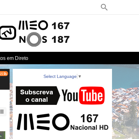
os em Direto
SS
Select Language
▼