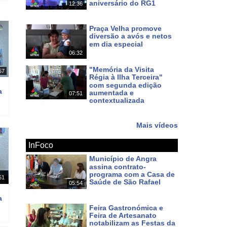
aniversário do RG1
12:36
Há 3 dias
Praça Velha promove
diversão a avós e netos
em dia especial
06:32
Há 7 dias
"Memória da Visita
57
Régia à Ilha Terceira"
com segunda edição
a
aumentada e
07:51
contextualizada
Há 10 dias
Mais vídeos
InFoco
Município de Angra
assina contrato-
programa com a Casa de
51
Saúde de São Rafael
05:54
Há um dia
a
Feira Gastronómica e
Feira de Artesanato
notabilizam as Festas da