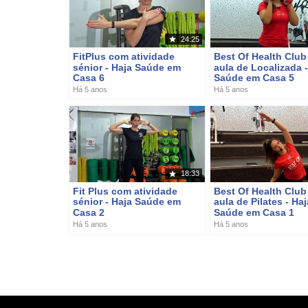
24:25
FitPlus com atividade
Best Of Health Clu
sénior - Haja Saúde em
aula de Localizada -
Casa 6
Saúde em Casa 5
Há 5 anos
Há 5 anos
18:33
Fit Plus com atividade
Best Of Health Clu
sénior - Haja Saúde em
aula de Pilates - Haj
Casa 2
Saúde em Casa 1
Há 5 anos
Há 5 anos