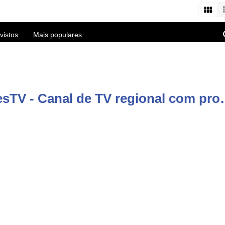
vistos
Mais populares
Comentários do canal: AzoresTV - Canal de TV regional com produç