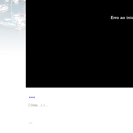
Erro ao inic
...
Data:
../../....
...