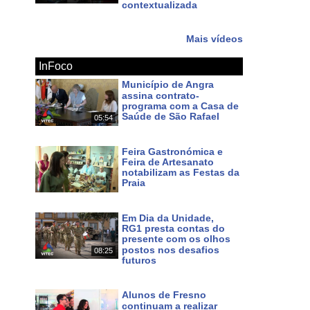
contextualizada
Há 11 dias
Mais vídeos
InFoco
Município de Angra
assina contrato-
programa com a Casa de
Saúde de São Rafael
05:54
Há 2 dias
Feira Gastronómica e
Feira de Artesanato
notabilizam as Festas da
Praia
Há 3 dias
Em Dia da Unidade,
RG1 presta contas do
presente com os olhos
postos nos desafios
08:25
futuros
Há 5 dias
Alunos de Fresno
continuam a realizar