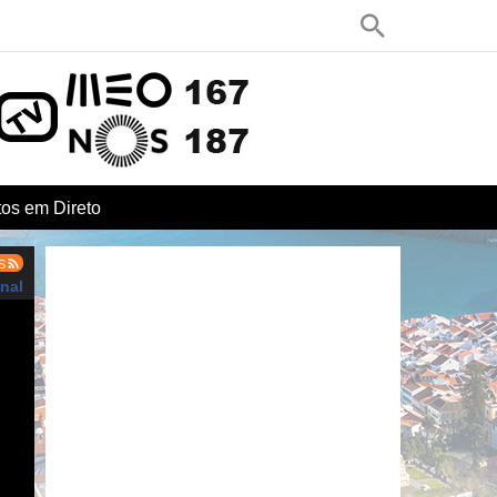
os em Direto
S
nal