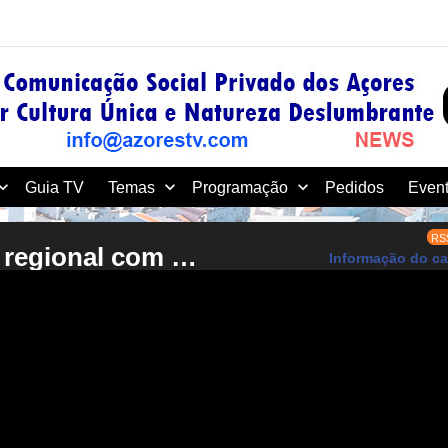
Guia TV
Temas
Programação
Pedidos
Event
RS
AzoresTV - Canal de TV regional com produções dos Açores, vídeos HD e diretos dos melhores eventos da região em MEO 167 NOS 187 e www.azorestv.com
Informação do ca