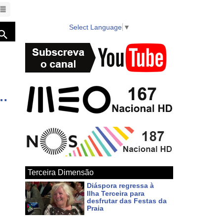
Select Language
▼
ões dos Açores, vídeos HD e diretos dos melhores eventos da região em MEO 167 NOS 187 e www.azorestv.com
Terceira Dimensão
Diáspora regressa à
Ilha Terceira para
desfrutar das Festas da
Praia
Há cerca de 20 horas