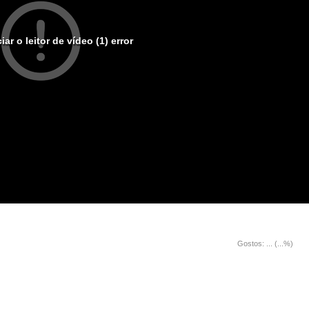
iar o leitor de vídeo (1) error
Gostos:
...
(
...
%)