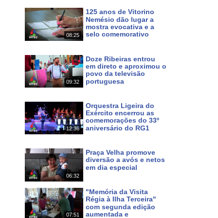
125 anos de Vitorino
Nemésio dão lugar a
mostra evocativa e a
selo comemorativo
08:25
Há cerca de 22 horas
Doze Ribeiras entrou
em direto e aproximou o
povo da televisão
portuguesa
09:32
Há 3 dias
Orquestra Ligeira do
Exército encerrou as
comemorações do 33º
aniversário do RG1
12:36
Há 4 dias
Praça Velha promove
diversão a avós e netos
em dia especial
06:32
Há 8 dias
"Memória da Visita
Régia à Ilha Terceira"
com segunda edição
aumentada e
07:51