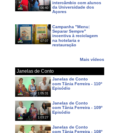
intercâmbio com alunos
da Universidade dos
06:40
Açores
Há 7 dias
Campanha "Menu:
Separar Sempre"
incentiva à reciclagem
na hotelaria e
07:07
restauração
Há 8 dias
Mais vídeos
Janelas de Conto
Janelas de Conto
com Tânia Ferreira - 110º
Episódio
1:05:31
Há 6 dias
Janelas de Conto
com Tânia Ferreira - 109º
Episódio
1:03:27
Há 13 dias
Janelas de Conto
com Tânia Ferreira - 108º