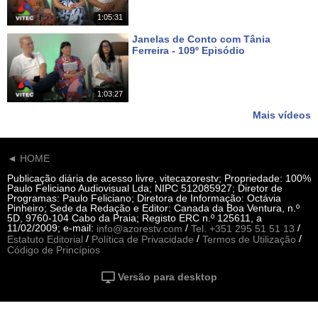
1:05:31
Janelas de Conto com Tânia
Ferreira - 109º Episódio
Há 14 dias
1:03:27
Mais vídeos
◄ HOME
Publicação diária de acesso livre, vitecazorestv; Propriedade: 100%
Paulo Feliciano Audiovisual Lda; NIPC 512085927; Diretor de
Programas: Paulo Feliciano; Diretora de Informação: Octávia
Pinheiro; Sede da Redação e Editor: Canada da Boa Ventura, n.º
5D, 9760-104 Cabo da Praia; Registo ERC n.º 125611, a
11/02/2009; e-mail:
/
/
info@azorestv.com
Tel. +351 295 51 51 13
/
/
/
Estatuto Editorial
Política de Privacidade
Termos de Utilização
Código de Princípios
Versão para desktop