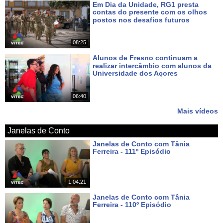
Em Dia da Unidade, RG1 presta
contas do presente com os olhos
postos nos desafios futuros
Há 6 dias
08:25
Alunos de Fresno continuam a
realizar intercâmbio com alunos da
Universidade dos Açores
Há 8 dias
06:40
Mais vídeos
Janelas de Conto
Janelas de Conto com Tânia
Ferreira - 111º Episódio
Há cerca de 3 horas
1:04:21
Janelas de Conto com Tânia
Ferreira - 110º Episódio
Há 7 dias