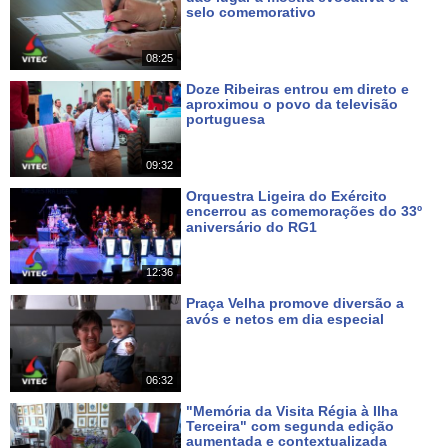
selo comemorativo
Há 2 dias
08:25
Doze Ribeiras entrou em direto e
aproximou o povo da televisão
portuguesa
Há 4 dias
09:32
Orquestra Ligeira do Exército
encerrou as comemorações do 33º
aniversário do RG1
Há 5 dias
12:36
Praça Velha promove diversão a
avós e netos em dia especial
Há 9 dias
06:32
"Memória da Visita Régia à Ilha
Terceira" com segunda edição
aumentada e contextualizada