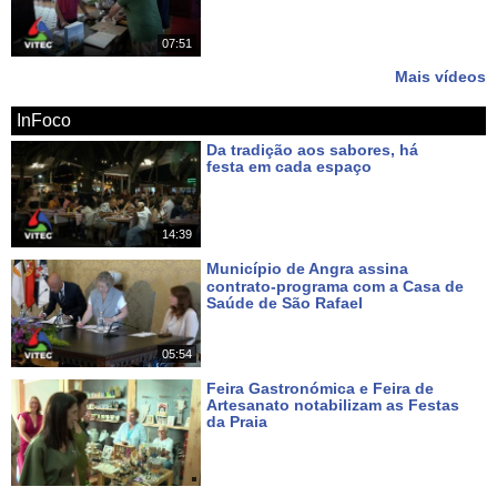
Há 12 dias
07:51
Mais vídeos
InFoco
Da tradição aos sabores, há
festa em cada espaço
Há um dia
14:39
Município de Angra assina
contrato-programa com a Casa de
Saúde de São Rafael
Há 3 dias
05:54
Feira Gastronómica e Feira de
Artesanato notabilizam as Festas
da Praia
Há 4 dias