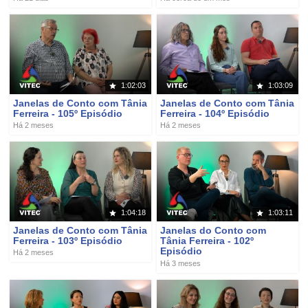
1:02:03
1:03:09
Janelas de Conto com Tânia
Janelas de Conto com Tânia
Ferreira - 105º Episódio
Ferreira - 104º Episódio
Há 2 meses
Há 2 meses
1:04:18
1:03:11
Janelas de Conto com Tânia
Janelas do Conto com
Ferreira - 103º Episódio
Tânia Ferreira - 102º
Episódio
Há 2 meses
Há 3 meses