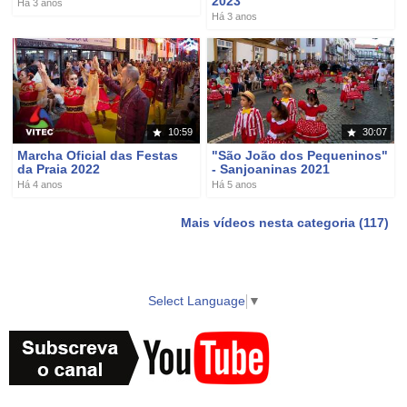
2023
Há 3 anos
Há 3 anos
10:59
30:07
Marcha Oficial das Festas
"São João dos Pequeninos"
da Praia 2022
- Sanjoaninas 2021
Há 4 anos
Há 5 anos
Mais vídeos nesta categoria (117)
Select Language
▼