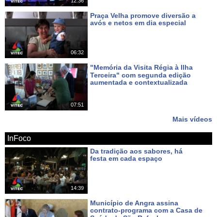
12:36
Praça Velha promove diversão a
avós e netos em dia especial
Há 8 dias
06:32
"Memória da Visita Régia à Ilha
Terceira" com segunda edição
aumentada e contextualizada
Há 11 dias
07:51
Mais vídeos
InFoco
Da tradição aos sabores, há
festa em cada espaço
Há cerca de 4 horas
14:39
Município de Angra assina
contrato-programa com a Casa de