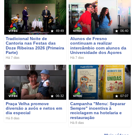
49:49
06:40
Tradicional Noite de
Alunos de Fresno
Cantoria nas Festas das
continuam a realizar
Doze Ribeiras 2026 (Primeira
intercâmbio com alunos da
Parte)
Universidade dos Açores
Há 7 dias
Há 7 dias
06:32
07:07
Praça Velha promove
Campanha "Menu: Separar
diversão a avós e netos em
Sempre" incentiva à
dia especial
reciclagem na hotelaria e
restauração
Há 8 dias
Há 8 dias