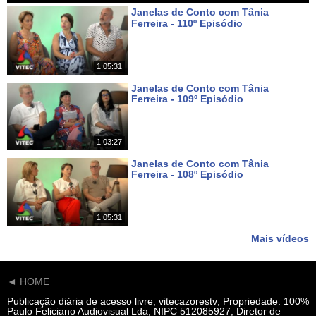
Janelas de Conto com Tânia
Ferreira - 110º Episódio
Há 6 dias
1:05:31
Janelas de Conto com Tânia
Ferreira - 109º Episódio
Há 13 dias
1:03:27
Janelas de Conto com Tânia
Ferreira - 108º Episódio
Há 20 dias
1:05:31
Mais vídeos
◄ HOME
Publicação diária de acesso livre, vitecazorestv; Propriedade: 100%
Paulo Feliciano Audiovisual Lda; NIPC 512085927; Diretor de