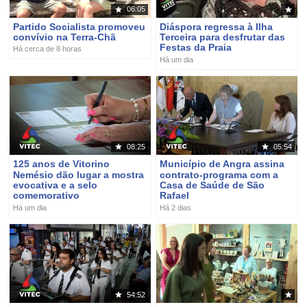
06:05
Partido Socialista promoveu
Diáspora regressa à Ilha
convívio na Terra-Chã
Terceira para desfrutar das
Festas da Praia
Há cerca de 8 horas
Há um dia
08:25
05:54
125 anos de Vitorino
Município de Angra assina
Nemésio dão lugar a mostra
contrato-programa com a
evocativa e a selo
Casa de Saúde de São
comemorativo
Rafael
Há um dia
Há 2 dias
54:52