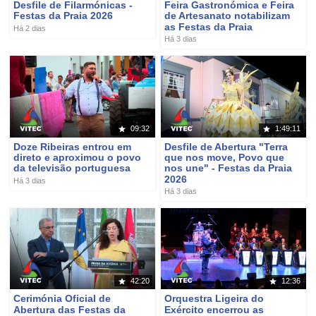
Desfile de Filarmónicas -
Feira Gastronómica e Feira
Festas da Praia 2026
de Artesanato notabilizam
as Festas da Praia
Há 2 dias
Há 3 dias
09:32
1:49:11
Doze Ribeiras entrou em
Desfile de Abertura "Terra
direto e aproximou o povo
que nos move, Povo que
da televisão portuguesa
nos une" - Festas da Praia
2026
Há 3 dias
Há 3 dias
42:20
12:36
Cerimónia Oficial de
Orquestra Ligeira do
Abertura das Festas da
Exército encerrou as