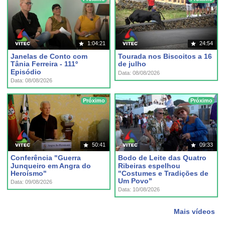
1:04:21
24:54
Janelas de Conto com
Tourada nos Biscoitos a 16
Tânia Ferreira - 111º
de julho
Episódio
Data: 08/08/2026
Data: 08/08/2026
Próximo
Próximo
50:41
09:33
Conferência "Guerra
Bodo de Leite das Quatro
Junqueiro em Angra do
Ribeiras espelhou
Heroísmo"
"Costumes e Tradições de
Um Povo"
Data: 09/08/2026
Data: 10/08/2026
Mais vídeos