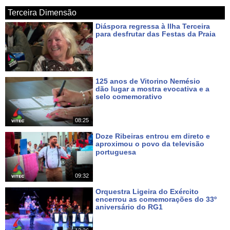
Terceira Dimensão
Diáspora regressa à Ilha Terceira
para desfrutar das Festas da Praia
Há um dia
125 anos de Vitorino Nemésio
dão lugar a mostra evocativa e a
selo comemorativo
Há um dia
08:25
Doze Ribeiras entrou em direto e
aproximou o povo da televisão
portuguesa
Há 3 dias
09:32
Orquestra Ligeira do Exército
encerrou as comemorações do 33º
aniversário do RG1
Há 4 dias