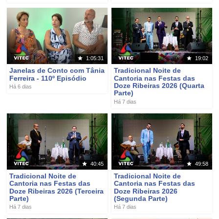
1:05:31
19:02
Janelas de Conto com Tânia
Tradicional Noite de
Ferreira - 110º Episódio
Cantoria nas Festas das
Doze Ribeiras 2026 (Quarta
Há 6 dias
Parte)
Há 7 dias
40:45
49:58
Tradicional Noite de
Tradicional Noite de
Cantoria nas Festas das
Cantoria nas Festas das
Doze Ribeiras 2026 (Terceira
Doze Ribeiras 2026
Parte)
(Segunda Parte)
Há 7 dias
Há 7 dias