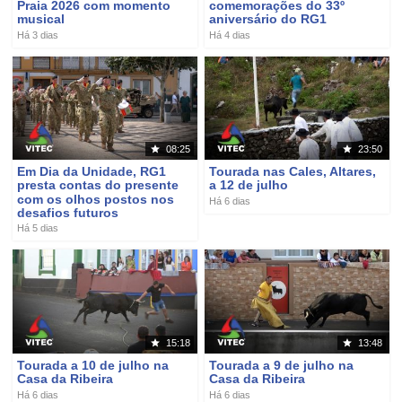
Praia 2026 com momento
comemorações do 33º
musical
aniversário do RG1
Há 3 dias
Há 4 dias
08:25
23:50
Em Dia da Unidade, RG1
Tourada nas Cales, Altares,
presta contas do presente
a 12 de julho
com os olhos postos nos
Há 6 dias
desafios futuros
Há 5 dias
15:18
13:48
Tourada a 10 de julho na
Tourada a 9 de julho na
Casa da Ribeira
Casa da Ribeira
Há 6 dias
Há 6 dias