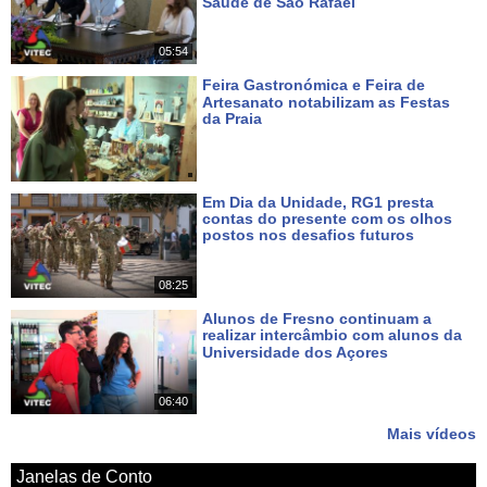
Saúde de São Rafael
Há 2 dias
05:54
Feira Gastronómica e Feira de
Artesanato notabilizam as Festas
da Praia
Há 3 dias
Em Dia da Unidade, RG1 presta
contas do presente com os olhos
postos nos desafios futuros
Há 5 dias
08:25
Alunos de Fresno continuam a
realizar intercâmbio com alunos da
Universidade dos Açores
Há 7 dias
06:40
Mais vídeos
Janelas de Conto