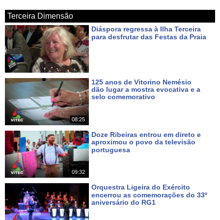
Terceira Dimensão
Diáspora regressa à Ilha Terceira
para desfrutar das Festas da Praia
Há cerca de 22 horas
125 anos de Vitorino Nemésio
dão lugar a mostra evocativa e a
selo comemorativo
Há cerca de 24 horas
08:25
Doze Ribeiras entrou em direto e
aproximou o povo da televisão
portuguesa
Há 3 dias
09:32
Orquestra Ligeira do Exército
encerrou as comemorações do 33º
aniversário do RG1
Há 4 dias