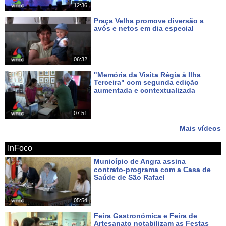
12:36
Praça Velha promove diversão a
avós e netos em dia especial
Há 8 dias
06:32
"Memória da Visita Régia à Ilha
Terceira" com segunda edição
aumentada e contextualizada
Há 11 dias
07:51
Mais vídeos
InFoco
Município de Angra assina
contrato-programa com a Casa de
Saúde de São Rafael
Há 2 dias
05:54
Feira Gastronómica e Feira de
Artesanato notabilizam as Festas