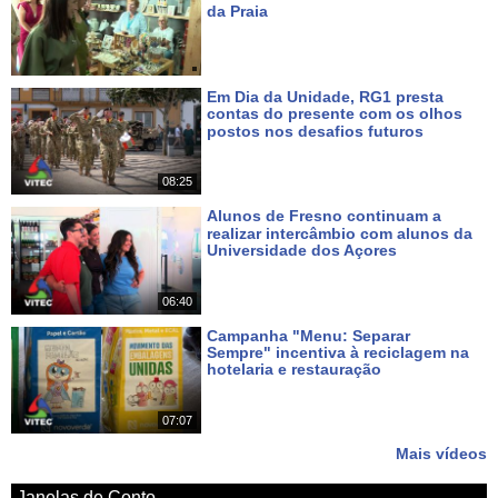
da Praia
Há 3 dias
Em Dia da Unidade, RG1 presta
contas do presente com os olhos
postos nos desafios futuros
Há 5 dias
08:25
Alunos de Fresno continuam a
realizar intercâmbio com alunos da
Universidade dos Açores
Há 7 dias
06:40
Campanha "Menu: Separar
Sempre" incentiva à reciclagem na
hotelaria e restauração
Há 8 dias
07:07
Mais vídeos
Janelas de Conto