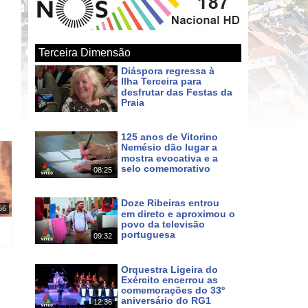
Terceira Dimensão
Diáspora regressa à
Ilha Terceira para
desfrutar das Festas da
Praia
Há cerca de 21 horas
125 anos de Vitorino
Nemésio dão lugar a
mostra evocativa e a
selo comemorativo
08:25
Há cerca de 23 horas
Doze Ribeiras entrou
56
em direto e aproximou o
povo da televisão
portuguesa
09:32
Há 3 dias
Orquestra Ligeira do
Exército encerrou as
comemorações do 33º
aniversário do RG1
12:36