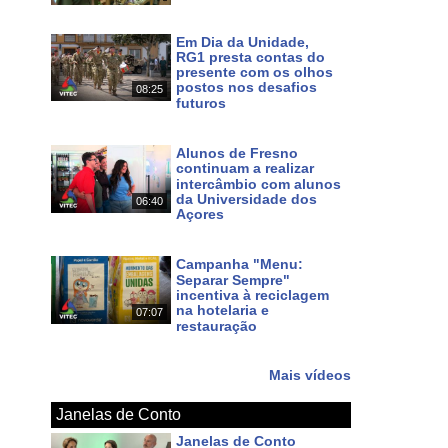
Há 3 dias
Em Dia da Unidade,
RG1 presta contas do
presente com os olhos
postos nos desafios
08:25
futuros
Há 5 dias
Alunos de Fresno
continuam a realizar
intercâmbio com alunos
da Universidade dos
06:40
Açores
Há 7 dias
Campanha "Menu:
Separar Sempre"
incentiva à reciclagem
na hotelaria e
07:07
restauração
Há 8 dias
Mais vídeos
Janelas de Conto
Janelas de Conto