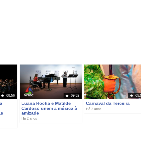
08:56
09:52
05:
a
Luana Rocha e Matilde
Carnaval da Terceira
Cardoso unem a música à
Há 2 anos
as
amizade
Há 2 anos