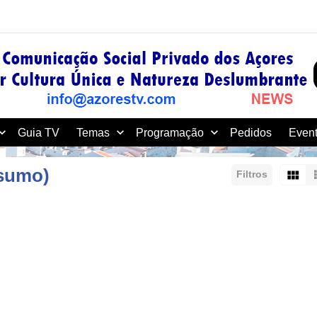
Guia TV
Temas
Programação
Pedidos
Event
esumo)
Filtros
Ordenar por: