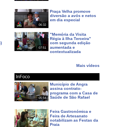
Há 4 dias
Praça Velha promove
diversão a avós e netos
em dia especial
06:32
Há 8 dias
"Memória da Visita
Régia à Ilha Terceira"
)
com segunda edição
aumentada e
07:51
contextualizada
Há 11 dias
Mais vídeos
InFoco
Município de Angra
assina contrato-
programa com a Casa de
Saúde de São Rafael
05:54
Há 2 dias
Feira Gastronómica e
Feira de Artesanato
notabilizam as Festas da
Praia