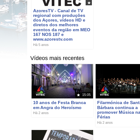
AzoresTV - Canal de TV
regional com produções
dos Açores, vídeos HD e
diretos dos melhores
eventos da região em MEO
167 NOS 187 e
www.azorestv.com
Há 5 anos
Vídeos mais recentes
15:05
10 anos de Festa Branca
Filarmónica de Sant
em Angra do Heroísmo
Bárbara continua a
promover Música n
Há 2 anos
Férias
Há 2 anos