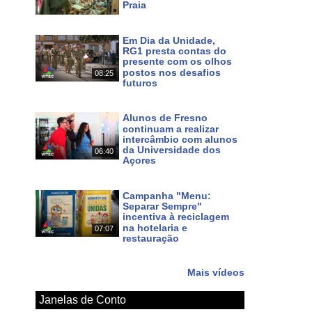
Praia
Há um dia
Em Dia da Unidade,
RG1 presta contas do
presente com os olhos
postos nos desafios
08:25
futuros
Há 3 dias
Alunos de Fresno
continuam a realizar
intercâmbio com alunos
da Universidade dos
06:40
Açores
Há 5 dias
Campanha "Menu:
Separar Sempre"
incentiva à reciclagem
na hotelaria e
07:07
restauração
Há 6 dias
Mais vídeos
Janelas de Conto