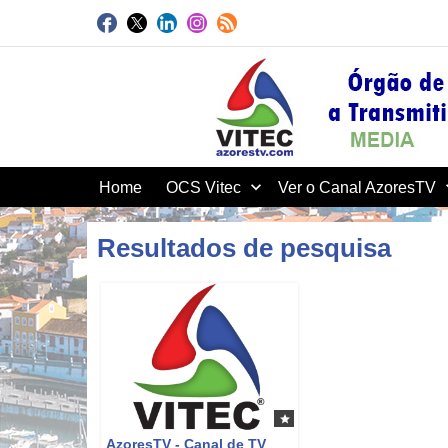
Home
OCS Vitec
Ver o Canal AzoresTV
Resultados de pesquisa
O
AzoresTV - Canal de TV