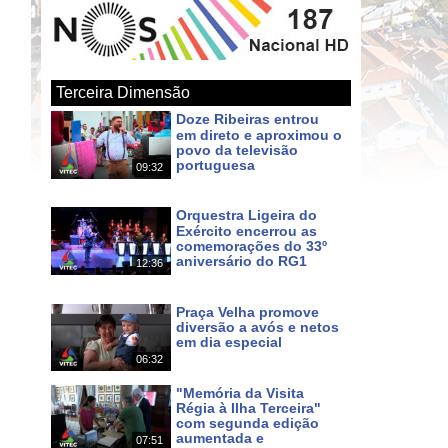
Terceira Dimensão
Doze Ribeiras entrou
em direto e aproximou o
povo da televisão
portuguesa
09:32
Há um dia
Orquestra Ligeira do
Exército encerrou as
comemorações do 33º
aniversário do RG1
12:36
Há 2 dias
Praça Velha promove
diversão a avós e netos
em dia especial
06:32
Há 6 dias
"Memória da Visita
Régia à Ilha Terceira"
com segunda edição
aumentada e
07:51