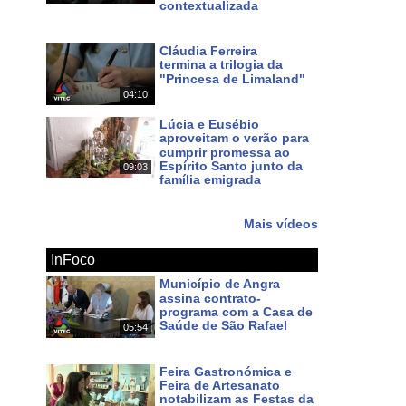
contextualizada
Há 9 dias
Cláudia Ferreira
termina a trilogia da
"Princesa de Limaland"
04:10
Há 10 dias
Lúcia e Eusébio
aproveitam o verão para
cumprir promessa ao
Espírito Santo junto da
09:03
família emigrada
Há 12 dias
Mais vídeos
InFoco
Município de Angra
assina contrato-
programa com a Casa de
Saúde de São Rafael
05:54
Há cerca de 10 horas
Feira Gastronómica e
Feira de Artesanato
notabilizam as Festas da