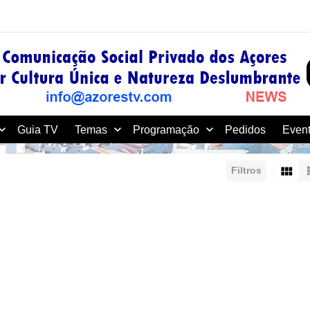
Guia TV
Temas
Programação
Pedidos
Event
Filtros
rdenar por:
Mostrar:
Resultados/Página: