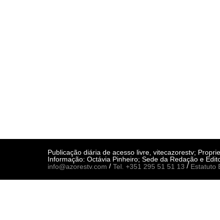
Publicação diária de acesso livre, vitecazorestv; Prop
Informação: Octávia Pinheiro; Sede da Redação e Edito
/
/
info@azorestv.com
Tel. +351 295 51 51 13
Estatuto E