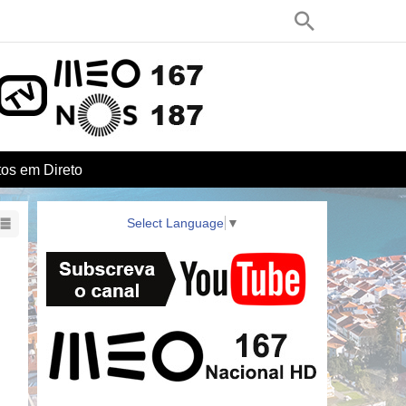
os em Direto
Select Language
▼