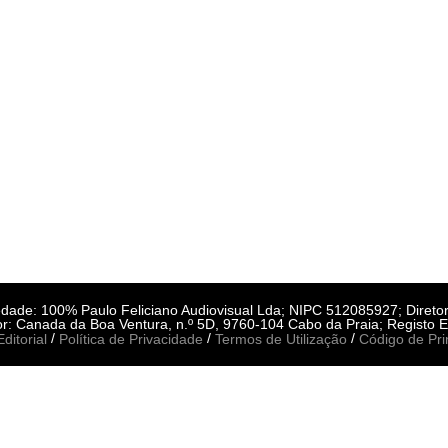
riedade: 100% Paulo Feliciano Audiovisual Lda; NIPC 512085927; Direto
r: Canada da Boa Ventura, n.º 5D, 9760-104 Cabo da Praia; Registo E
/
/
/
ditorial
Política de Privacidade
Termos de Utilização
Código de Pri