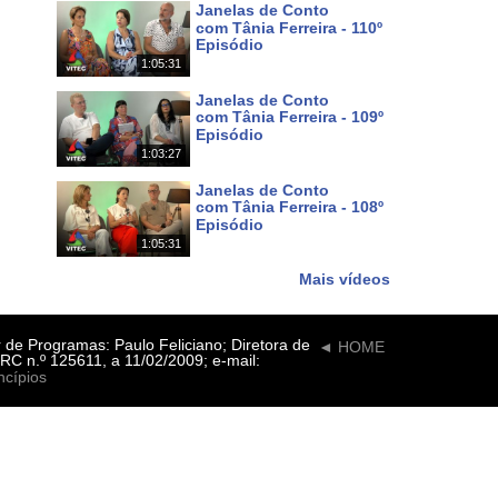
Janelas de Conto
com Tânia Ferreira - 110º
Episódio
1:05:31
Há 5 dias
Janelas de Conto
com Tânia Ferreira - 109º
Episódio
1:03:27
Há 12 dias
Janelas de Conto
com Tânia Ferreira - 108º
Episódio
1:05:31
Há 19 dias
Mais vídeos
r de Programas: Paulo Feliciano; Diretora de
◄ HOME
RC n.º 125611, a 11/02/2009; e-mail:
ncípios