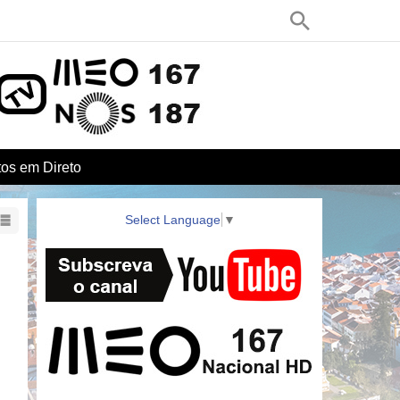
os em Direto
Select Language
▼