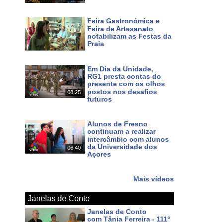
Há 4 dias
Feira Gastronómica e
Feira de Artesanato
notabilizam as Festas da
Praia
Há 5 dias
Em Dia da Unidade,
RG1 presta contas do
presente com os olhos
postos nos desafios
08:25
futuros
Há 7 dias
Alunos de Fresno
continuam a realizar
intercâmbio com alunos
da Universidade dos
06:40
Açores
Há 9 dias
Mais vídeos
Janelas de Conto
Janelas de Conto
com Tânia Ferreira - 111º