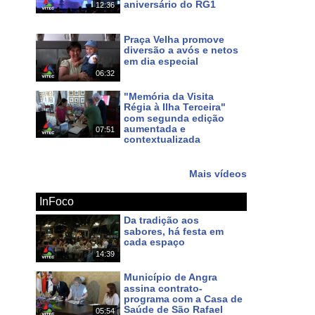
aniversário do RG1
12:36
Há 6 dias
Praça Velha promove
diversão a avós e netos
em dia especial
06:32
Há 10 dias
"Memória da Visita
Régia à Ilha Terceira"
com segunda edição
aumentada e
07:51
contextualizada
Há 13 dias
Mais vídeos
InFoco
Da tradição aos
sabores, há festa em
cada espaço
14:39
Há um dia
Município de Angra
assina contrato-
programa com a Casa de
Saúde de São Rafael
05:54