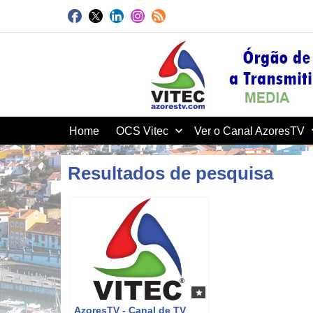
Home
OCS Vitec
Ver o Canal AzoresTV
Resultados de pesquisa
O
AzoresTV - Canal de TV