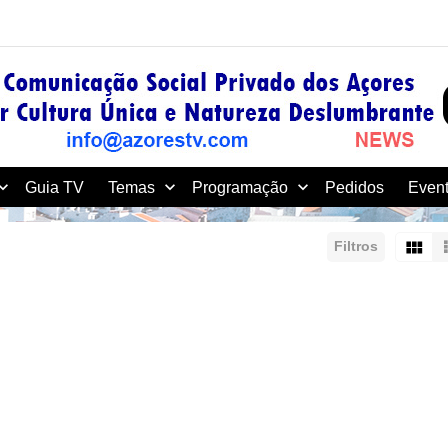
Guia TV
Temas
Programação
Pedidos
Event
Filtros
rdenar por:
Mostrar:
Resultados/Página: