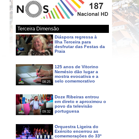
Terceira Dimensão
Diáspora regressa à
Ilha Terceira para
desfrutar das Festas da
Praia
Há 3 dias
125 anos de Vitorino
Nemésio dão lugar a
mostra evocativa e a
selo comemorativo
08:25
Há 3 dias
Doze Ribeiras entrou
em direto e aproximou o
povo da televisão
portuguesa
09:32
Há 5 dias
Orquestra Ligeira do
Exército encerrou as
comemorações do 33º