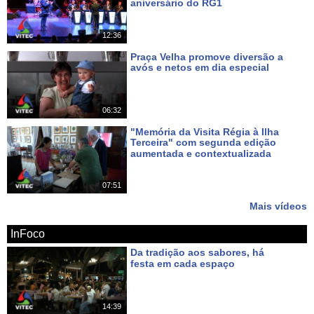
aniversário do RG1
Há 5 dias
12:36
Praça Velha promove diversão a
avós e netos em dia especial
Há 9 dias
06:32
"Memória da Visita Régia à Ilha
Terceira" com segunda edição
aumentada e contextualizada
Há 12 dias
07:51
Mais vídeos
InFoco
Da tradição aos sabores, há
festa em cada espaço
Há cerca de 19 horas
14:39