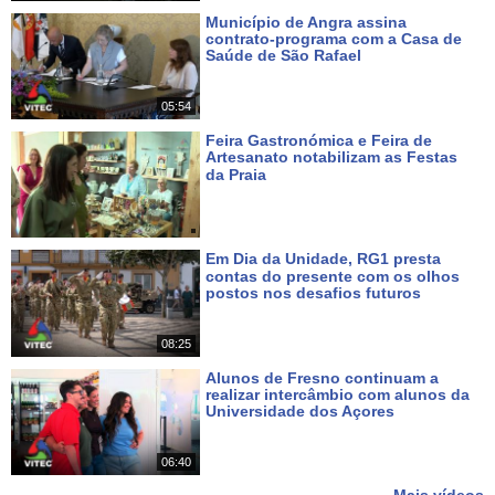
Município de Angra assina
contrato-programa com a Casa de
Saúde de São Rafael
Há 3 dias
05:54
Feira Gastronómica e Feira de
Artesanato notabilizam as Festas
da Praia
Há 4 dias
Em Dia da Unidade, RG1 presta
contas do presente com os olhos
postos nos desafios futuros
Há 6 dias
08:25
Alunos de Fresno continuam a
realizar intercâmbio com alunos da
Universidade dos Açores
Há 8 dias
06:40