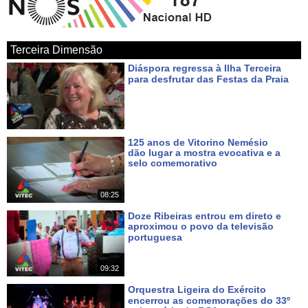
Terceira Dimensão
Diáspora regressa à Ilha Terceira
para desfrutar das Festas da Praia
Há um dia
125 anos de Vitorino Nemésio
dão lugar a mostra evocativa e a
selo comemorativo
Há 2 dias
08:25
Doze Ribeiras entrou em direto e
aproximou o povo da televisão
portuguesa
Há 4 dias
09:32
Orquestra Ligeira do Exército
encerrou as comemorações do 33º