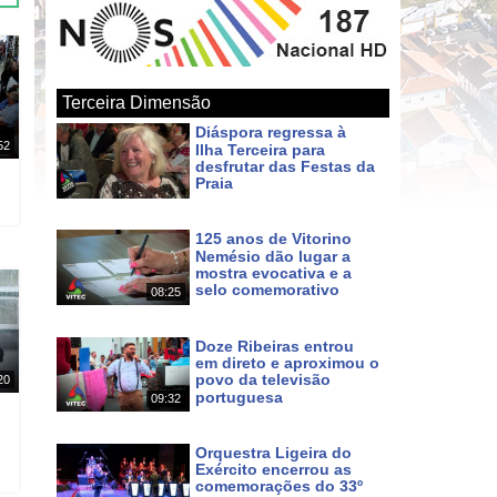
Terceira Dimensão
Diáspora regressa à
52
Ilha Terceira para
desfrutar das Festas da
Praia
Há cerca de 8 horas
125 anos de Vitorino
Nemésio dão lugar a
mostra evocativa e a
selo comemorativo
08:25
Há cerca de 10 horas
Doze Ribeiras entrou
em direto e aproximou o
povo da televisão
20
portuguesa
09:32
Há 2 dias
Orquestra Ligeira do
Exército encerrou as
comemorações do 33º