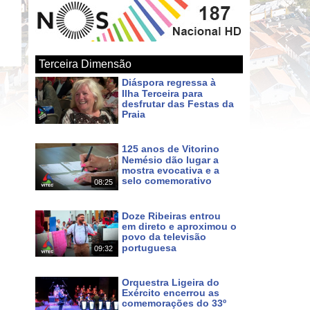
Terceira Dimensão
Diáspora regressa à
Ilha Terceira para
desfrutar das Festas da
Praia
Há 2 dias
125 anos de Vitorino
Nemésio dão lugar a
mostra evocativa e a
selo comemorativo
08:25
Há 2 dias
Doze Ribeiras entrou
em direto e aproximou o
povo da televisão
portuguesa
09:32
Há 4 dias
Orquestra Ligeira do
Exército encerrou as
comemorações do 33º