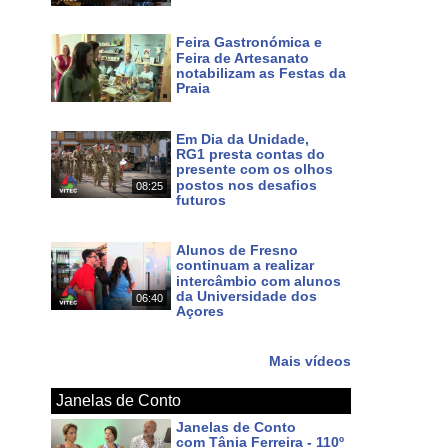
Há 3 dias
Feira Gastronómica e
Feira de Artesanato
notabilizam as Festas da
Praia
Há 4 dias
Em Dia da Unidade,
RG1 presta contas do
presente com os olhos
postos nos desafios
08:25
futuros
Há 6 dias
Alunos de Fresno
continuam a realizar
intercâmbio com alunos
da Universidade dos
06:40
Açores
Há 8 dias
Mais vídeos
Janelas de Conto
Janelas de Conto
com Tânia Ferreira - 110º