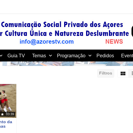
Guia TV
Temas
Programação
Pedidos
Event
Filtros
r:
Mostrar:
Resultados/Página:
03:39
nto da
nas