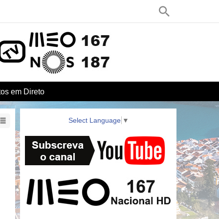
os em Direto
Select Language
▼