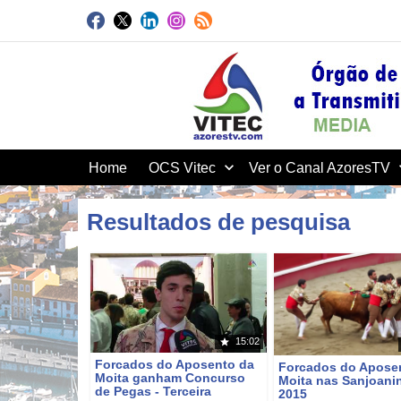
Home
OCS Vitec
Ver o Canal AzoresTV
Resultados de pesquisa
Ordenar po
15:02
Forcados do Aposento da
Forcados do Apose
Moita ganham Concurso
Moita nas Sanjoani
de Pegas - Terceira
2015