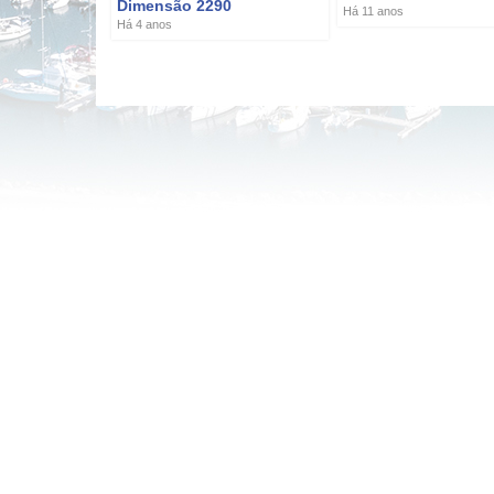
Dimensão 2290
Há 11 anos
Há 4 anos