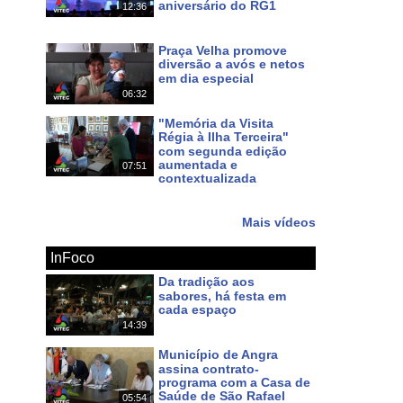
aniversário do RG1
12:36
Há 5 dias
Praça Velha promove
diversão a avós e netos
em dia especial
06:32
Há 9 dias
"Memória da Visita
Régia à Ilha Terceira"
com segunda edição
aumentada e
07:51
contextualizada
Há 12 dias
Mais vídeos
InFoco
Da tradição aos
sabores, há festa em
cada espaço
14:39
Há cerca de 20 horas
Município de Angra
assina contrato-
programa com a Casa de
Saúde de São Rafael
05:54