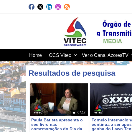
Home
OCS Vitec
Ver o Canal AzoresTV
Resultados de pesquisa
Ordenar po
07:17
Paula Batista apresenta o
Torneio Internacion
seu livro nas
continua a ser apos
comemorações do Dia da
ganha do Lawn Ten