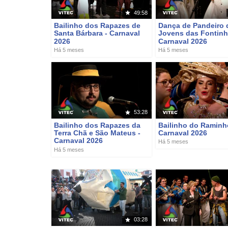
49:58
Bailinho dos Rapazes de
Dança de Pandeiro 
Santa Bárbara - Carnaval
Jovens das Fontinh
2026
Carnaval 2026
Há 5 meses
Há 5 meses
53:28
Bailinho dos Rapazes da
Bailinho do Raminh
Terra Chã e São Mateus -
Carnaval 2026
Carnaval 2026
Há 5 meses
Há 5 meses
03:28