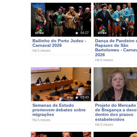
54:27
Bailinho do Porto Judeu -
Dança de Pandeiro 
Carnaval 2026
Rapazes de São
Bartolomeu - Carna
Há 5 meses
2026
Há 5 meses
03:43
Semanas de Estudo
Projeto do Mercad
promovem debates sobre
de Bragança a deco
migrações
dentro dos prazos
estabelecidos
Há 5 meses
Há 5 meses