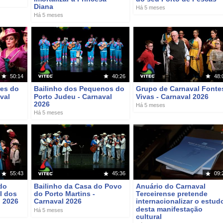
Diana
Há 5 meses
Há 5 meses
50:14
40:26
48:
res do
Bailinho dos Pequenos do
Grupo de Carnaval Fonte
val
Porto Judeu - Carnaval
Vivas - Carnaval 2026
2026
Há 5 meses
Há 5 meses
55:43
45:36
09:
do
Bailinho da Casa do Povo
Anuário do Carnaval
I dos
do Porto Martins -
Terceirense pretende
l 2026
Carnaval 2026
internacionalizar o estud
desta manifestação
Há 5 meses
cultural