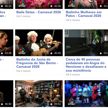
46:15
40:36
43:
dos
Baile Delas - Carnaval 2026
Bailinho Mulheres em
as -
Palco - Carnaval 2026
Há 5 meses
Há 5 meses
54:48
40:40
03:
o -
Bailinho da Junta de
Cerca de 40 pessoas
Freguesia de São Bento -
pedalaram em Angra do
Carnaval 2026
Heroísmo e desafiaram a
sua resistência
Há 5 meses
Há 5 meses
46:40
05:51