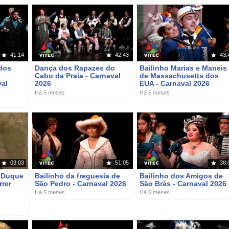
41:14
42:43
43:
dos
Dança dos Rapazes do
Bailinho Marias e Maneis
Cabo da Praia - Carnaval
de Massachusetts dos
val
2026
EUA - Carnaval 2026
Há 5 meses
Há 5 meses
03:03
51:05
38:
o Duque
Bailinho da freguesia de
Bailinho dos Amigos de
rrer
São Pedro - Carnaval 2026
São Brás - Carnaval 2026
Há 5 meses
Há 5 meses