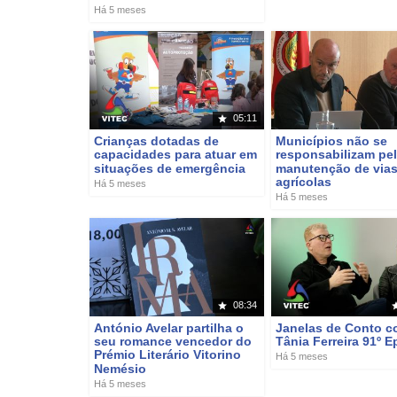
Há 5 meses
05:11
Crianças dotadas de
Municípios não se
capacidades para atuar em
responsabilizam pe
situações de emergência
manutenção de via
agrícolas
Há 5 meses
Há 5 meses
08:34
António Avelar partilha o
Janelas de Conto 
seu romance vencedor do
Tânia Ferreira 91º E
Prémio Literário Vitorino
Há 5 meses
Nemésio
Há 5 meses