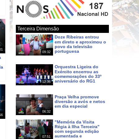
Terceira Dimensão
Doze Ribeiras entrou
em direto e aproximou o
povo da televisão
01
portuguesa
09:32
Há um dia
a
Orquestra Ligeira do
la
Exército encerrou as
comemorações do 33º
aniversário do RG1
12:36
Há 3 dias
Praça Velha promove
diversão a avós e netos
em dia especial
06:32
Há 6 dias
56
"Memória da Visita
Régia à Ilha Terceira"
o
com segunda edição
aumentada e
07:51