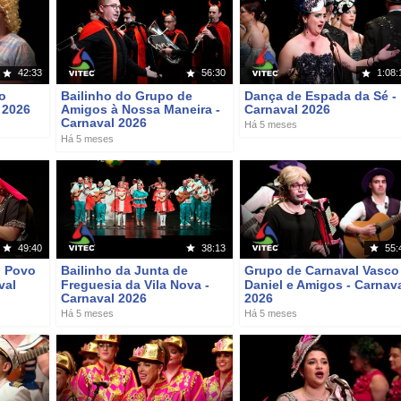
42:33
56:30
1:08:
o
Bailinho do Grupo de
Dança de Espada da Sé -
 2026
Amigos à Nossa Maneira -
Carnaval 2026
Carnaval 2026
Há 5 meses
Há 5 meses
49:40
38:13
55:
o Povo
Bailinho da Junta de
Grupo de Carnaval Vasco
val
Freguesia da Vila Nova -
Daniel e Amigos - Carnav
Carnaval 2026
2026
Há 5 meses
Há 5 meses