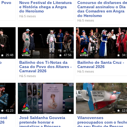
o Povo
Novo Festival de Literatura
Concurso de disfarces d
-
e História chega a Angra
Carnaval assinalou o Dia
do Heroísmo
das Comadres em Angra
do Heroísmo
Há 5 meses
Há 5 meses
25:48
47:56
34:
o
Bailinho dos Ti-Notas da
Bailinho de Santa Cruz -
Casa do Povo dos Altares -
Carnaval 2026
Carnaval 2026
Há 5 meses
Há 5 meses
41:23
12:
José
José Saldanha Gouveia
Vilanovenses
026
pretende honrar e
preocupados com o fech
imortalizar a Princesa
do seu Porto de Pescas