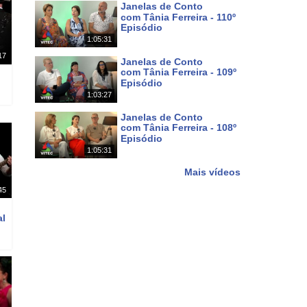
Janelas de Conto
com Tânia Ferreira - 110º
Episódio
1:05:31
Há 5 dias
17
Janelas de Conto
com Tânia Ferreira - 109º
Episódio
1:03:27
Há 12 dias
Janelas de Conto
com Tânia Ferreira - 108º
Episódio
1:05:31
Há 19 dias
Mais vídeos
45
al