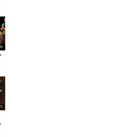
00
s
21
o