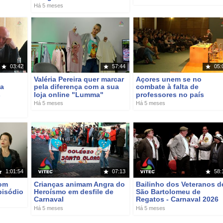
Há 5 meses
03:42
57:44
05:
Valéria Pereira quer marcar
Açores unem se no
la
pela diferença com a sua
combate à falta de
s
loja online "Lumma"
professores no país
Há 5 meses
Há 5 meses
1:01:54
07:13
58:
com
Crianças animam Angra do
Bailinho dos Veteranos d
pisódio
Heroísmo em desfile de
São Bartolomeu de
Carnaval
Regatos - Carnaval 2026
Há 5 meses
Há 5 meses