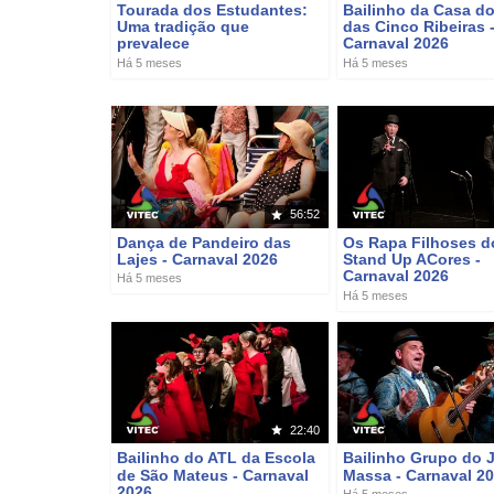
Tourada dos Estudantes:
Bailinho da Casa d
Uma tradição que
das Cinco Ribeiras 
prevalece
Carnaval 2026
Há 5 meses
Há 5 meses
56:52
Dança de Pandeiro das
Os Rapa Filhoses d
Lajes - Carnaval 2026
Stand Up ACores -
Carnaval 2026
Há 5 meses
Há 5 meses
22:40
Bailinho do ATL da Escola
Bailinho Grupo do 
de São Mateus - Carnaval
Massa - Carnaval 2
2026
Há 5 meses