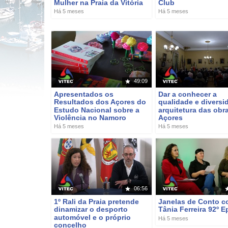
Mulher na Praia da Vitória
Club
Há 5 meses
Há 5 meses
49:09
Apresentados os
Dar a conhecer a
Resultados dos Açores do
qualidade e diversi
Estudo Nacional sobre a
arquitetura das obr
Violência no Namoro
Açores
Há 5 meses
Há 5 meses
06:56
1º Rali da Praia pretende
Janelas de Conto 
dinamizar o desporto
Tânia Ferreira 92º E
automóvel e o próprio
Há 5 meses
concelho