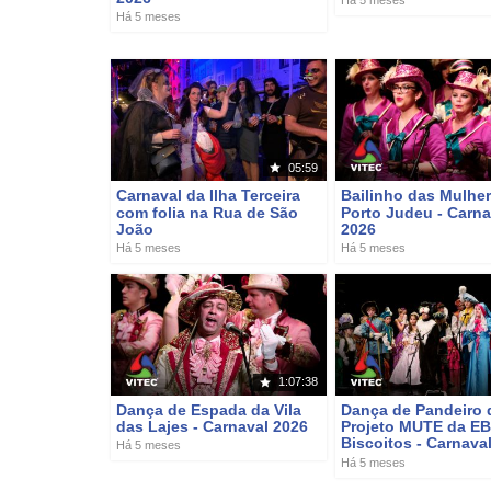
Há 5 meses
05:59
Carnaval da Ilha Terceira
Bailinho das Mulhe
com folia na Rua de São
Porto Judeu - Carna
João
2026
Há 5 meses
Há 5 meses
1:07:38
Dança de Espada da Vila
Dança de Pandeiro 
das Lajes - Carnaval 2026
Projeto MUTE da EB
Biscoitos - Carnava
Há 5 meses
Há 5 meses