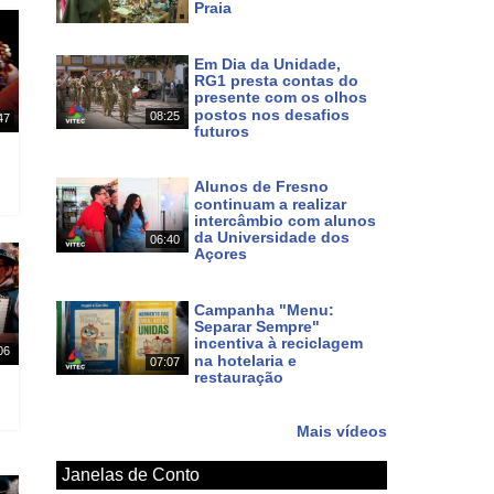
Praia
Há um dia
Em Dia da Unidade,
RG1 presta contas do
presente com os olhos
postos nos desafios
08:25
47
futuros
Há 4 dias
Alunos de Fresno
continuam a realizar
intercâmbio com alunos
da Universidade dos
06:40
Açores
Há 6 dias
Campanha "Menu:
Separar Sempre"
incentiva à reciclagem
06
na hotelaria e
07:07
restauração
Há 7 dias
Mais vídeos
Janelas de Conto