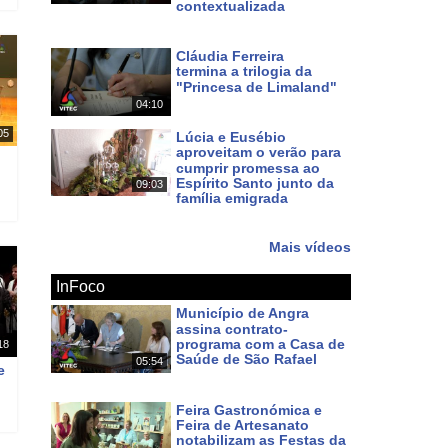
contextualizada
Há 10 dias
Cláudia Ferreira
termina a trilogia da
"Princesa de Limaland"
04:10
Há 11 dias
05
Lúcia e Eusébio
aproveitam o verão para
cumprir promessa ao
Espírito Santo junto da
09:03
família emigrada
Há 13 dias
Mais vídeos
InFoco
Município de Angra
assina contrato-
programa com a Casa de
18
Saúde de São Rafael
05:54
e
Há cerca de 13 horas
Feira Gastronómica e
Feira de Artesanato
notabilizam as Festas da