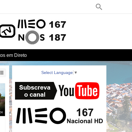
os em Direto
Select Language
▼
24