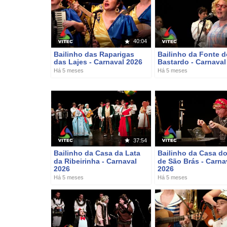
40:04
Bailinho das Raparigas
Bailinho da Fonte d
das Lajes - Carnaval 2026
Bastardo - Carnaval
Há 5 meses
Há 5 meses
37:54
Bailinho da Casa da Lata
Bailinho da Casa d
da Ribeirinha - Carnaval
de São Brás - Carna
2026
2026
Há 5 meses
Há 5 meses