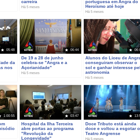
carreira
portuguesa em Angra do
Heroísmo até hoje
Há 5 meses
Há 5 meses
05:48
06:44
06:
De 19 a 28 de junho
Alunos do Liceu de Angr
dade da
celebra-se "Angra e a
conseguiram observar o
as nos
Açorianidade"
sol e ganhar interesse pe
astronomia
Há 5 meses
Há 5 meses
1:00:55
03:47
13:
com
Hospital da Ilha Terceira
Doce Tributo está ainda
pisódio
abre portas ao programa
doce e voltou a esgotar 
"Revolução da
Teatro Angrense
Longevidade"
Há 5 meses