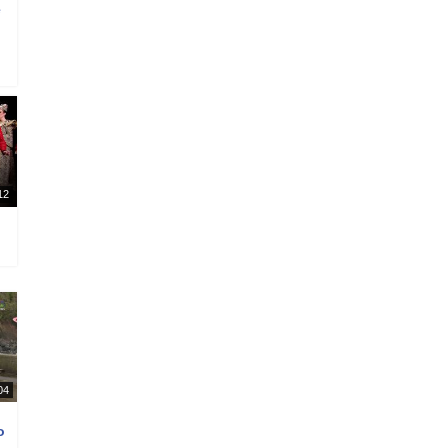
e
12
04
o