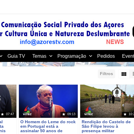
Guia TV
Temas
Programação
Pedidos
Event
Filtros
r:
Mostrar:
Resultados/Página:
07:47
09:13
10:
al
O Homem do Leme do rock
Rendição do Castelo de
ta
em Portugal está a
São Filipe levou à
nis
assinalar 50 anos de
presença militar