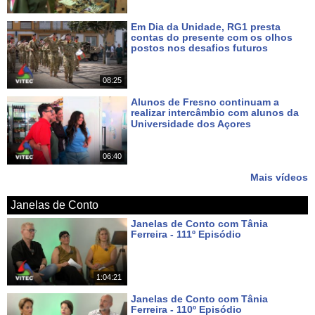
Em Dia da Unidade, RG1 presta
contas do presente com os olhos
postos nos desafios futuros
Há 7 dias
08:25
Alunos de Fresno continuam a
realizar intercâmbio com alunos da
Universidade dos Açores
Há 9 dias
06:40
Mais vídeos
Janelas de Conto
Janelas de Conto com Tânia
Ferreira - 111º Episódio
Há um dia
1:04:21
Janelas de Conto com Tânia
Ferreira - 110º Episódio