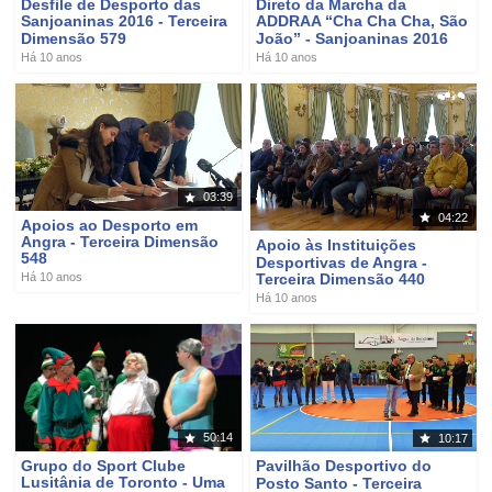
Desfile de Desporto das
Direto da Marcha da
Sanjoaninas 2016 - Terceira
ADDRAA “Cha Cha Cha, São
Dimensão 579
João” - Sanjoaninas 2016
Há 10 anos
Há 10 anos
03:39
04:22
Apoios ao Desporto em
Angra - Terceira Dimensão
Apoio às Instituições
548
Desportivas de Angra -
Terceira Dimensão 440
Há 10 anos
Há 10 anos
50:14
10:17
Grupo do Sport Clube
Pavilhão Desportivo do
Lusitânia de Toronto - Uma
Posto Santo - Terceira