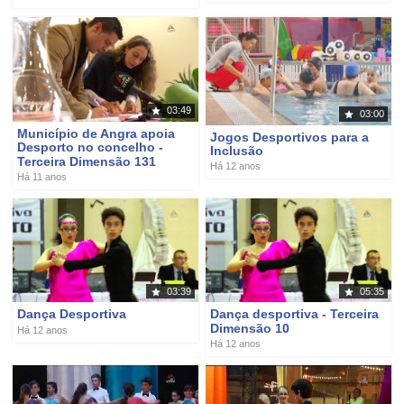
03:49
03:00
Município de Angra apoia
Jogos Desportivos para a
Desporto no concelho‏ -
Terceira Dimensão 131
Há 12 anos
Há 11 anos
03:39
05:35
Dança Desportiva
Dança desportiva - Terceira
Dimensão 10
Há 12 anos
Há 12 anos