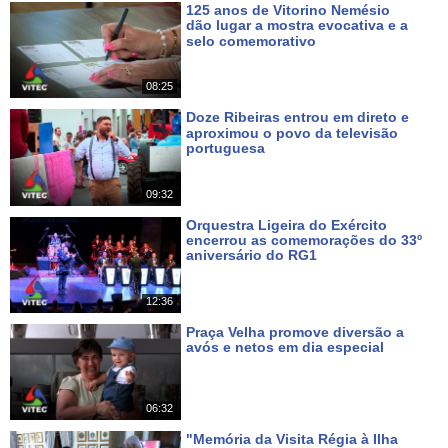
125 anos de Vitorino Nemésio
dão lugar a mostra evocativa e a
selo comemorativo
Há 3 dias
08:25
Doze Ribeiras entrou em direto e
aproximou o povo da televisão
portuguesa
Há 5 dias
09:32
Orquestra Ligeira do Exército
encerrou as comemorações do 33º
aniversário do RG1
Há 6 dias
12:36
Praça Velha promove diversão a
avós e netos em dia especial
Há 10 dias
06:32
"Memória da Visita Régia à Ilha