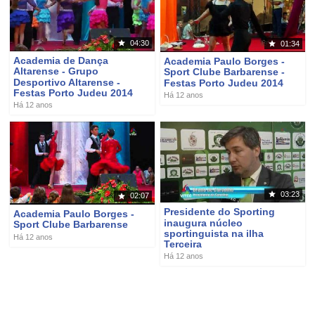
04:30
01:34
Academia de Dança
Academia Paulo Borges -
Altarense - Grupo
Sport Clube Barbarense -
Desportivo Altarense -
Festas Porto Judeu 2014
Festas Porto Judeu 2014
Há 12 anos
Há 12 anos
03:23
02:07
Presidente do Sporting
Academia Paulo Borges -
inaugura núcleo
Sport Clube Barbarense
sportinguista na ilha
Há 12 anos
Terceira
Há 12 anos