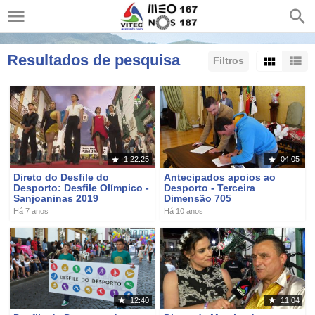
Resultados de pesquisa
Filtros
Ordenar por:
Mostrar:
Resultados/Página:
1:22:25
04:05
Direto do Desfile do
Antecipados apoios ao
Desporto: Desfile Olímpico -
Desporto - Terceira
Sanjoaninas 2019
Dimensão 705
Há 7 anos
Há 10 anos
12:40
11:04