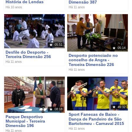
História de Lendas
Dimensão 387
Há 10 anos
Há 11 anos
05:51
05:14
Desfile do Desporto -
Desporto potenciado no
Terceira Dimensão 256
concelho de Angra -
Há 11 anos
Terceira Dimensão 226
Há 11 anos
45:32
08:18
Sport Fanecas de Baixo -
Parque Desportivo
Dança de Pandeiro de São
Municipal - Terceira
Bartolomeu - Carnaval 2015
Dimensão 196
Há 11 anos
Há 11 anos