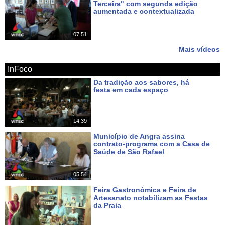
Terceira" com segunda edição
aumentada e contextualizada
Há 13 dias
07:51
Mais vídeos
InFoco
Da tradição aos sabores, há
festa em cada espaço
Há 2 dias
14:39
Município de Angra assina
contrato-programa com a Casa de
Saúde de São Rafael
Há 4 dias
05:54
Feira Gastronómica e Feira de
Artesanato notabilizam as Festas
da Praia
Há 5 dias