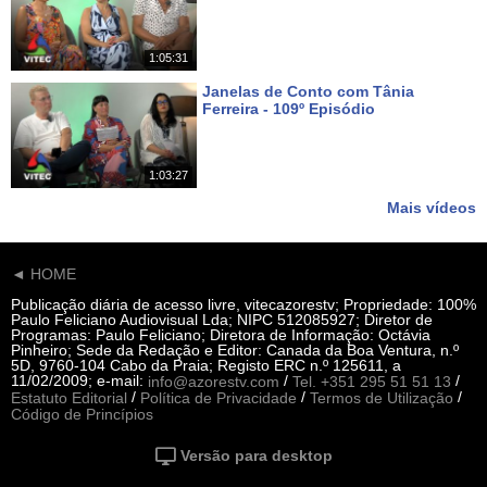
Há 8 dias
1:05:31
Janelas de Conto com Tânia
Ferreira - 109º Episódio
Há 15 dias
1:03:27
Mais vídeos
◄ HOME
Publicação diária de acesso livre, vitecazorestv; Propriedade: 100%
Paulo Feliciano Audiovisual Lda; NIPC 512085927; Diretor de
Programas: Paulo Feliciano; Diretora de Informação: Octávia
Pinheiro; Sede da Redação e Editor: Canada da Boa Ventura, n.º
5D, 9760-104 Cabo da Praia; Registo ERC n.º 125611, a
11/02/2009; e-mail:
/
/
info@azorestv.com
Tel. +351 295 51 51 13
/
/
/
Estatuto Editorial
Política de Privacidade
Termos de Utilização
Código de Princípios
Versão para desktop