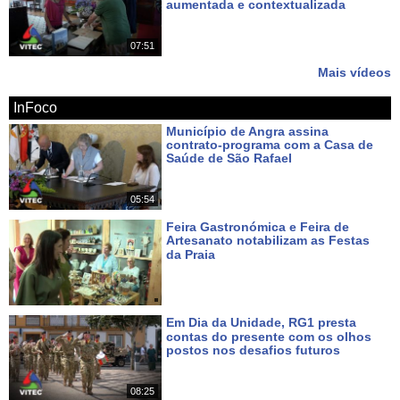
aumentada e contextualizada
Há 11 dias
07:51
Mais vídeos
InFoco
Município de Angra assina
contrato-programa com a Casa de
Saúde de São Rafael
Há 2 dias
05:54
Feira Gastronómica e Feira de
Artesanato notabilizam as Festas
da Praia
Há 3 dias
Em Dia da Unidade, RG1 presta
contas do presente com os olhos
postos nos desafios futuros
Há 5 dias
08:25