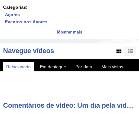
Categorias:
Açores
Eventos nos Açores
Tags:
Mostrar mais
um
dia
pela
vida
celebrar
recordar
e
lutar
Navegue vídeos
Relacionado
Em destaque
Por data
Mais vistos
Mais populares
Comentários de vídeo: Um dia pela vida "Celebrar, Recordar e Lutar"