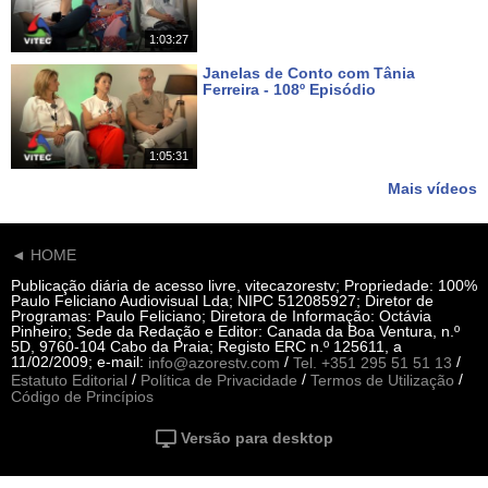
1:03:27
Janelas de Conto com Tânia
Ferreira - 108º Episódio
Há 20 dias
1:05:31
Mais vídeos
◄ HOME
Publicação diária de acesso livre, vitecazorestv; Propriedade: 100%
Paulo Feliciano Audiovisual Lda; NIPC 512085927; Diretor de
Programas: Paulo Feliciano; Diretora de Informação: Octávia
Pinheiro; Sede da Redação e Editor: Canada da Boa Ventura, n.º
5D, 9760-104 Cabo da Praia; Registo ERC n.º 125611, a
11/02/2009; e-mail:
/
/
info@azorestv.com
Tel. +351 295 51 51 13
/
/
/
Estatuto Editorial
Política de Privacidade
Termos de Utilização
Código de Princípios
Versão para desktop