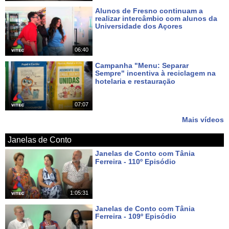
Alunos de Fresno continuam a
realizar intercâmbio com alunos da
Universidade dos Açores
Há 7 dias
06:40
Campanha "Menu: Separar
Sempre" incentiva à reciclagem na
hotelaria e restauração
Há 8 dias
07:07
Mais vídeos
Janelas de Conto
Janelas de Conto com Tânia
Ferreira - 110º Episódio
Há 6 dias
1:05:31
Janelas de Conto com Tânia
Ferreira - 109º Episódio
Há 13 dias