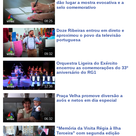
dão lugar a mostra evocativa e a
selo comemorativo
Há cerca de 20 horas
08:25
Doze Ribeiras entrou em direto e
aproximou o povo da televisão
portuguesa
Há 3 dias
09:32
Orquestra Ligeira do Exército
encerrou as comemorações do 33º
aniversário do RG1
Há 4 dias
12:36
Praça Velha promove diversão a
avós e netos em dia especial
Há 8 dias
06:32
"Memória da Visita Régia à Ilha
Terceira" com segunda edição