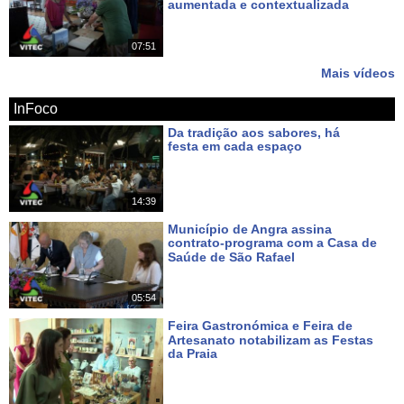
aumentada e contextualizada
Há 13 dias
07:51
Mais vídeos
InFoco
Da tradição aos sabores, há
festa em cada espaço
Há 3 dias
14:39
Município de Angra assina
contrato-programa com a Casa de
Saúde de São Rafael
Há 4 dias
05:54
Feira Gastronómica e Feira de
Artesanato notabilizam as Festas
da Praia
Há 5 dias