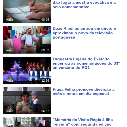
dão lugar a mostra evocativa e a
selo comemorativo
Há 4 dias
08:25
Doze Ribeiras entrou em direto e
aproximou o povo da televisão
portuguesa
Há 6 dias
09:32
Orquestra Ligeira do Exército
encerrou as comemorações do 33º
aniversário do RG1
Há 6 dias
12:36
Praça Velha promove diversão a
avós e netos em dia especial
Há 10 dias
06:32
"Memória da Visita Régia à Ilha
Terceira" com segunda edição