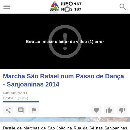
Erro ao iniciar o leitor de vídeo (1) error
Marcha São Rafael num Passo de Dança
- Sanjoaninas 2014
Data:
08/07/2014
Gostos:
1
(
100
%)
Desfile de Marchas de São João na Rua da Sé nas Sanjoaninas