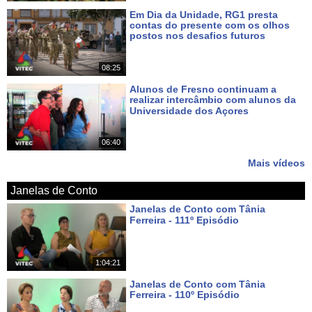
Em Dia da Unidade, RG1 presta
contas do presente com os olhos
postos nos desafios futuros
Há 8 dias
08:25
Alunos de Fresno continuam a
realizar intercâmbio com alunos da
Universidade dos Açores
Há 9 dias
06:40
Mais vídeos
Janelas de Conto
Janelas de Conto com Tânia
Ferreira - 111º Episódio
Há um dia
1:04:21
Janelas de Conto com Tânia
Ferreira - 110º Episódio
Há 9 dias