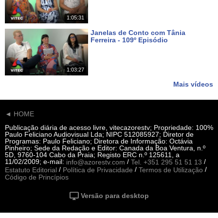
1:05:31
Janelas de Conto com Tânia
Ferreira - 109º Episódio
Há 16 dias
1:03:27
Mais vídeos
◄ HOME
Publicação diária de acesso livre, vitecazorestv; Propriedade: 100%
Paulo Feliciano Audiovisual Lda; NIPC 512085927; Diretor de
Programas: Paulo Feliciano; Diretora de Informação: Octávia
Pinheiro; Sede da Redação e Editor: Canada da Boa Ventura, n.º
5D, 9760-104 Cabo da Praia; Registo ERC n.º 125611, a
11/02/2009; e-mail:
/
/
info@azorestv.com
Tel. +351 295 51 51 13
/
/
/
Estatuto Editorial
Política de Privacidade
Termos de Utilização
Código de Princípios
Versão para desktop