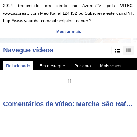
2014 transmitido em direto na AzoresTV pela VITEC.
www.azorestv.com Meo Kanal 124432 ou Subscreva este canal YT:
http://www.youtube.com/subscription_center?
add_user=vitecazorestv
Mostrar mais
Categorias:
Açores
Navegue vídeos
Marchas Populares
Sanjoaninas
Relacionado
Em destaque
Por data
Mais vistos
Cortejos e Desfiles
Mais populares
Tags:
são
rafael
num
passo
de
dança
marcha
sanjoaninas
2014
Comentários de vídeo: Marcha São Rafael num Passo de Dança - Sanjoaninas 2014