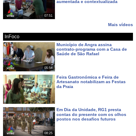
aumentada e contextualizada
Há 11 dias
07:51
Mais vídeos
InFoco
Município de Angra assina
contrato-programa com a Casa de
Saúde de São Rafael
Há 2 dias
05:54
Feira Gastronómica e Feira de
Artesanato notabilizam as Festas
da Praia
Há 3 dias
Em Dia da Unidade, RG1 presta
contas do presente com os olhos
postos nos desafios futuros
Há 5 dias
08:25