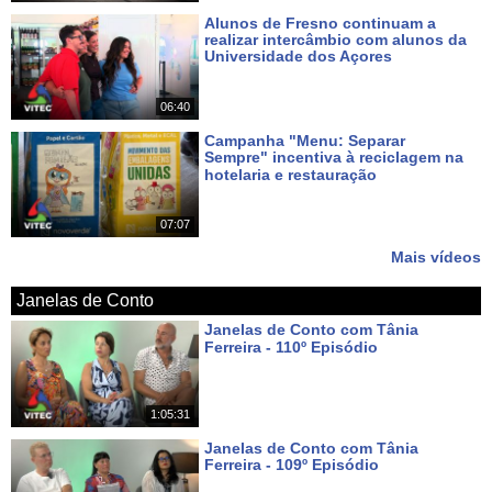
Alunos de Fresno continuam a
realizar intercâmbio com alunos da
Universidade dos Açores
Há 7 dias
06:40
Campanha "Menu: Separar
Sempre" incentiva à reciclagem na
hotelaria e restauração
Há 8 dias
07:07
Mais vídeos
Janelas de Conto
Janelas de Conto com Tânia
Ferreira - 110º Episódio
Há 6 dias
1:05:31
Janelas de Conto com Tânia
Ferreira - 109º Episódio
Há 13 dias