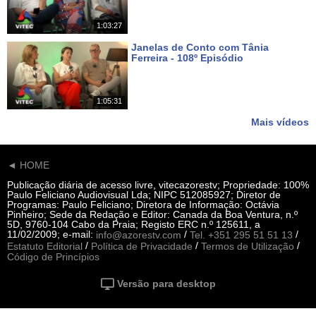
1:03:27
Janelas de Conto com Tânia
Ferreira - 108º Episódio
Há 20 dias
1:05:31
Mais vídeos
◄ HOME
Publicação diária de acesso livre, vitecazorestv; Propriedade: 100%
Paulo Feliciano Audiovisual Lda; NIPC 512085927; Diretor de
Programas: Paulo Feliciano; Diretora de Informação: Octávia
Pinheiro; Sede da Redação e Editor: Canada da Boa Ventura, n.º
5D, 9760-104 Cabo da Praia; Registo ERC n.º 125611, a
11/02/2009; e-mail:
/
/
info@azorestv.com
Tel. +351 295 51 51 13
/
/
/
Estatuto Editorial
Política de Privacidade
Termos de Utilização
Código de Princípios
Versão para desktop