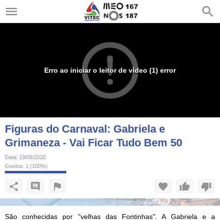
Erro ao iniciar o leitor de vídeo (1) error
Figuras do Carnaval: Gabriela e
Grimaneza - Vai Ficar Tudo Bem 50
Data:
19/06/2020
Gostos:
1
(
100
%)
São conhecidas por "velhas das Fontinhas". A Gabriela e a