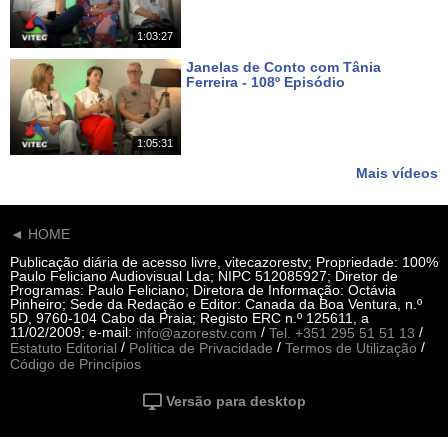
1:03:27
Janelas de Conto com Tânia
Ferreira - 108º Episódio
Há 19 dias
1:05:31
Mais vídeos
◄ HOME
Publicação diária de acesso livre, vitecazorestv; Propriedade: 100%
Paulo Feliciano Audiovisual Lda; NIPC 512085927; Diretor de
Programas: Paulo Feliciano; Diretora de Informação: Octávia
Pinheiro; Sede da Redação e Editor: Canada da Boa Ventura, n.º
5D, 9760-104 Cabo da Praia; Registo ERC n.º 125611, a
11/02/2009; e-mail:
/
/
info@azorestv.com
Tel. +351 295 51 51 13
/
/
/
Estatuto Editorial
Política de Privacidade
Termos de Utilização
Código de Princípios
Versão para desktop