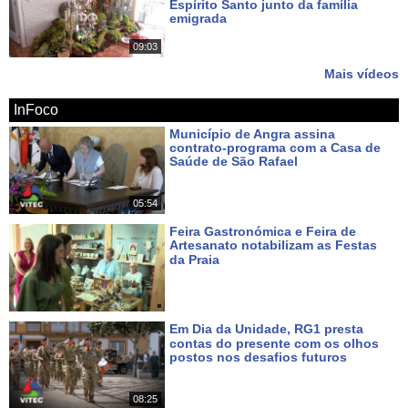
Espírito Santo junto da família
emigrada
Há 13 dias
09:03
Mais vídeos
InFoco
Município de Angra assina
contrato-programa com a Casa de
Saúde de São Rafael
Há cerca de 22 horas
05:54
Feira Gastronómica e Feira de
Artesanato notabilizam as Festas
da Praia
Há 2 dias
Em Dia da Unidade, RG1 presta
contas do presente com os olhos
postos nos desafios futuros
Há 4 dias
08:25