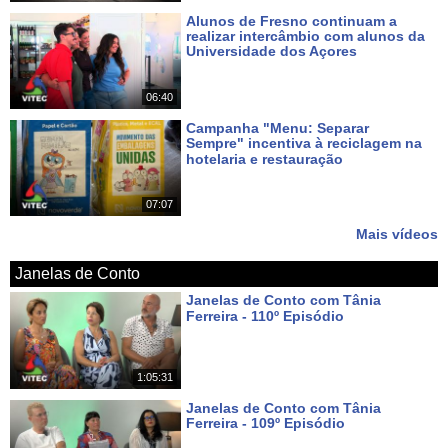
Alunos de Fresno continuam a
realizar intercâmbio com alunos da
Universidade dos Açores
Há 6 dias
06:40
Campanha "Menu: Separar
Sempre" incentiva à reciclagem na
hotelaria e restauração
Há 7 dias
07:07
Mais vídeos
Janelas de Conto
Janelas de Conto com Tânia
Ferreira - 110º Episódio
Há 5 dias
1:05:31
Janelas de Conto com Tânia
Ferreira - 109º Episódio
Há 12 dias