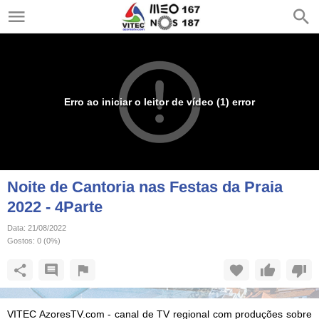
Erro ao iniciar o leitor de vídeo (1) error
Noite de Cantoria nas Festas da Praia
2022 - 4Parte
Data:
21/08/2022
Gostos:
0
(
0
%)
VITEC AzoresTV.com - canal de TV regional com produções sobre