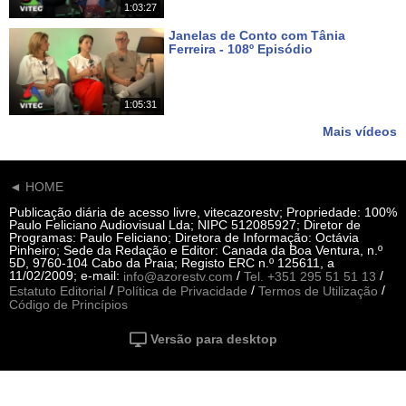
1:03:27
Janelas de Conto com Tânia
Ferreira - 108º Episódio
Há 19 dias
1:05:31
Mais vídeos
◄ HOME
Publicação diária de acesso livre, vitecazorestv; Propriedade: 100%
Paulo Feliciano Audiovisual Lda; NIPC 512085927; Diretor de
Programas: Paulo Feliciano; Diretora de Informação: Octávia
Pinheiro; Sede da Redação e Editor: Canada da Boa Ventura, n.º
5D, 9760-104 Cabo da Praia; Registo ERC n.º 125611, a
11/02/2009; e-mail:
/
/
info@azorestv.com
Tel. +351 295 51 51 13
/
/
/
Estatuto Editorial
Política de Privacidade
Termos de Utilização
Código de Princípios
Versão para desktop