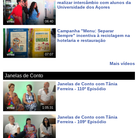
realizar intercâmbio com alunos da
Universidade dos Açores
Há 6 dias
06:40
Campanha "Menu: Separar
Sempre" incentiva à reciclagem na
hotelaria e restauração
Há 7 dias
07:07
Mais vídeos
Janelas de Conto
Janelas de Conto com Tânia
Ferreira - 110º Episódio
Há 5 dias
1:05:31
Janelas de Conto com Tânia
Ferreira - 109º Episódio
Há 12 dias