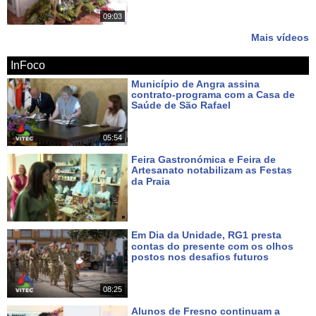
Há 13 dias
09:03
Mais vídeos
InFoco
Município de Angra assina
contrato-programa com a Casa de
Saúde de São Rafael
Há cerca de 12 horas
05:54
Feira Gastronómica e Feira de
Artesanato notabilizam as Festas
da Praia
Há um dia
Em Dia da Unidade, RG1 presta
contas do presente com os olhos
postos nos desafios futuros
Há 4 dias
08:25
Alunos de Fresno continuam a