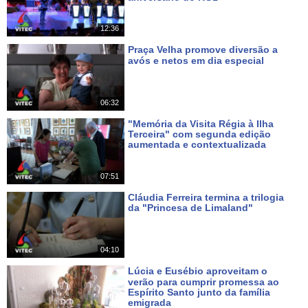
Há 3 dias
12:36
Praça Velha promove diversão a
avós e netos em dia especial
Há 6 dias
06:32
"Memória da Visita Régia à Ilha
Terceira" com segunda edição
aumentada e contextualizada
Há 10 dias
07:51
Cláudia Ferreira termina a trilogia
da "Princesa de Limaland"
Há 11 dias
04:10
Lúcia e Eusébio aproveitam o
verão para cumprir promessa ao
Espírito Santo junto da família
emigrada