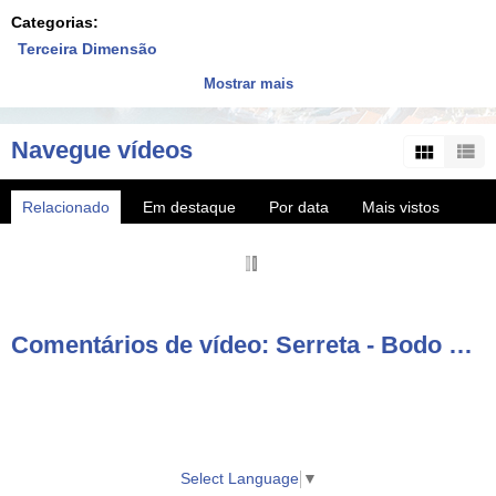
Categorias:
Terceira Dimensão
Tags:
Mostrar mais
serreta
bodo
de
leite
Navegue vídeos
Relacionado
Em destaque
Por data
Mais vistos
Mais populares
Comentários de vídeo: Serreta - Bodo de Leite
Select Language
▼