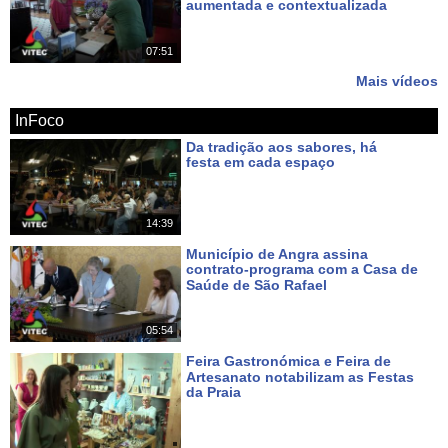
aumentada e contextualizada
Há 13 dias
07:51
Mais vídeos
InFoco
Da tradição aos sabores, há
festa em cada espaço
Há 2 dias
14:39
Município de Angra assina
contrato-programa com a Casa de
Saúde de São Rafael
Há 4 dias
05:54
Feira Gastronómica e Feira de
Artesanato notabilizam as Festas
da Praia
Há 5 dias