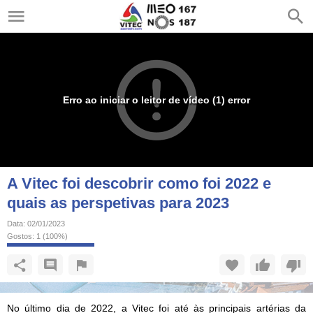
Erro ao iniciar o leitor de vídeo (1) error
A Vitec foi descobrir como foi 2022 e
quais as perspetivas para 2023
Data:
02/01/2023
Gostos:
1
(
100
%)
No último dia de 2022, a Vitec foi até às principais artérias da