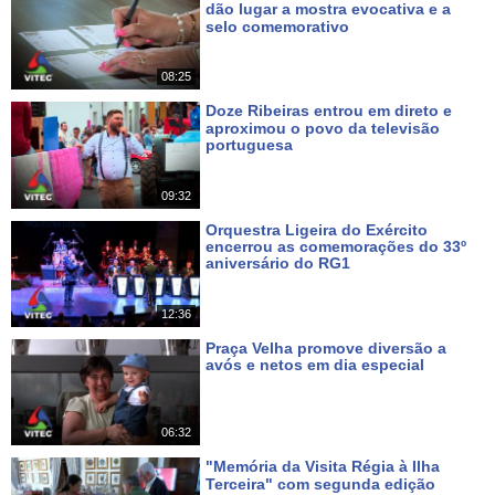
dão lugar a mostra evocativa e a
selo comemorativo
Há 3 dias
08:25
Doze Ribeiras entrou em direto e
aproximou o povo da televisão
portuguesa
Há 5 dias
09:32
Orquestra Ligeira do Exército
encerrou as comemorações do 33º
aniversário do RG1
Há 6 dias
12:36
Praça Velha promove diversão a
avós e netos em dia especial
Há 10 dias
06:32
"Memória da Visita Régia à Ilha
Terceira" com segunda edição