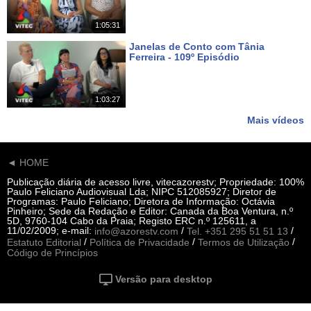
1:05:31
Janelas de Conto com Tânia
Ferreira - 109º Episódio
Há 15 dias
1:03:27
Mais vídeos
◄ HOME
Publicação diária de acesso livre, vitecazorestv; Propriedade: 100%
Paulo Feliciano Audiovisual Lda; NIPC 512085927; Diretor de
Programas: Paulo Feliciano; Diretora de Informação: Octávia
Pinheiro; Sede da Redação e Editor: Canada da Boa Ventura, n.º
5D, 9760-104 Cabo da Praia; Registo ERC n.º 125611, a
11/02/2009; e-mail:
/
/
info@azorestv.com
Tel. +351 295 51 51 13
/
/
/
Estatuto Editorial
Política de Privacidade
Termos de Utilização
Código de Princípios
Versão para desktop