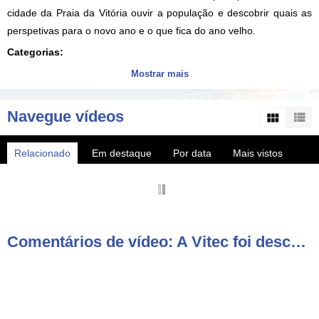
cidade da Praia da Vitória ouvir a população e descobrir quais as
perspetivas para o novo ano e o que fica do ano velho.
Categorias:
VITEC
Mostrar mais
Tags:
a
vitec
foi
descobrir
como
foi
2022
e
quais
as
Navegue vídeos
perspetivas
para
2023
Relacionado
Em destaque
Por data
Mais vistos
Mais populares
Comentários de vídeo: A Vitec foi descobrir como foi 2022 e quais as perspetivas para 2023