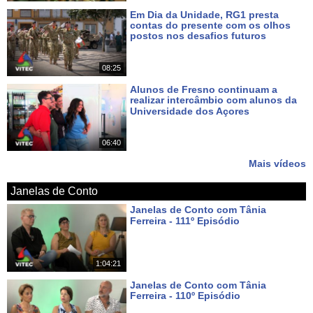
Em Dia da Unidade, RG1 presta
contas do presente com os olhos
postos nos desafios futuros
Há 7 dias
08:25
Alunos de Fresno continuam a
realizar intercâmbio com alunos da
Universidade dos Açores
Há 9 dias
06:40
Mais vídeos
Janelas de Conto
Janelas de Conto com Tânia
Ferreira - 111º Episódio
Há cerca de 21 horas
1:04:21
Janelas de Conto com Tânia
Ferreira - 110º Episódio
Há 8 dias