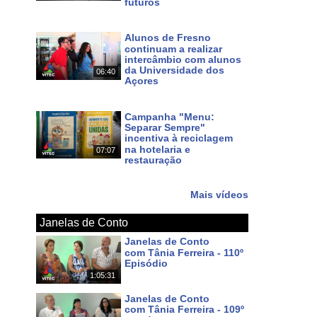
futuros
Há 5 dias
Alunos de Fresno
continuam a realizar
intercâmbio com alunos
da Universidade dos
06:40
Açores
Há 7 dias
Campanha "Menu:
Separar Sempre"
incentiva à reciclagem
na hotelaria e
07:07
restauração
Há 8 dias
Mais vídeos
Janelas de Conto
Janelas de Conto
com Tânia Ferreira - 110º
Episódio
1:05:31
Há 6 dias
Janelas de Conto
com Tânia Ferreira - 109º