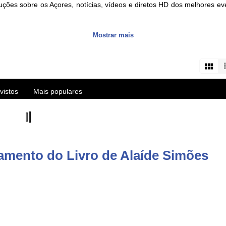
uções sobre os Açores, notícias, vídeos e diretos HD dos melhores 
Mostrar mais
s about the Azores islands, HD videos and live streams of the best eve
user/vitecazorestv?sub_confirmation=1
vistos
Mais populares
amento do Livro de Alaíde Simões
re/apps/details?id=com.azoid.vitec
p/azorestv-by-vitec/id1434296397?mt=8