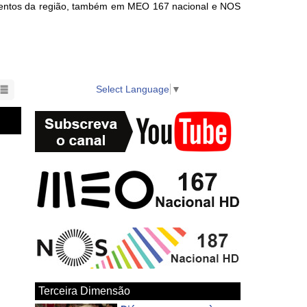
eventos da região, também em MEO 167 nacional e NOS
nts in the region also available on local cable TV.
Select Language
▼
Terceira Dimensão