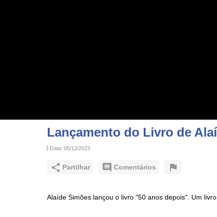
Lançamento do Livro de Ala
Data:
05/12/2023
Partilhar
Comentários
Alaíde Simões lançou o livro "50 anos depois". Um li