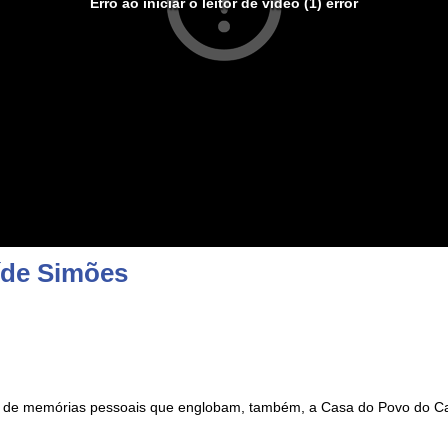
Erro ao iniciar o leitor de vídeo (1) error
íde Simões
vro de memórias pessoais que englobam, também, a Casa do Povo do C