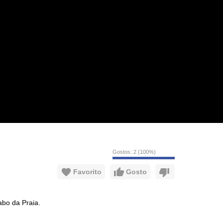
Gostos:
2
(
100
%)
Favorito
Gosto
abo da Praia.