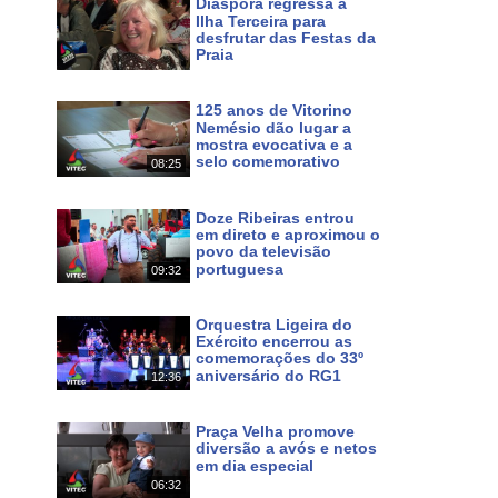
Diáspora regressa à
Ilha Terceira para
desfrutar das Festas da
Maps
Praia
f0ac57c14b334368!8m2!3d38.700046!4d-27.052234?hl
Há cerca de 15 horas
125 anos de Vitorino
a e natureza tanto na cidade da Praia da Vitória, como
Nemésio dão lugar a
mostra evocativa e a
a, a gastronomia, a hospitalidade do povo, as festas e
selo comemorativo
08:25
a seguir o nosso Canal em HD subscrevendo no YouTube,
Há cerca de 17 horas
com
Doze Ribeiras entrou
em direto e aproximou o
povo da televisão
#music #mass #culture #meo #167 #nos #169 #tvacores
portuguesa
09:32
Há 3 dias
Orquestra Ligeira do
Exército encerrou as
comemorações do 33º
aniversário do RG1
s
noticias
dos
açores
terceira
dimensão
3d
12:36
Há 4 dias
Praça Velha promove
diversão a avós e netos
em dia especial
06:32
Há 8 dias