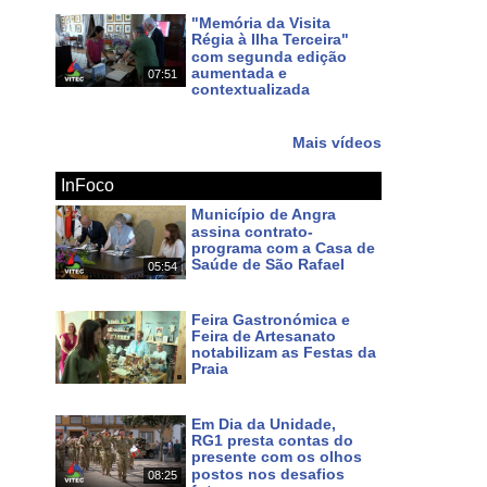
"Memória da Visita
Régia à Ilha Terceira"
com segunda edição
aumentada e
07:51
contextualizada
Há 11 dias
Mais vídeos
InFoco
Município de Angra
assina contrato-
programa com a Casa de
Saúde de São Rafael
05:54
Há um dia
Feira Gastronómica e
Feira de Artesanato
notabilizam as Festas da
Praia
Há 3 dias
Em Dia da Unidade,
RG1 presta contas do
presente com os olhos
postos nos desafios
08:25