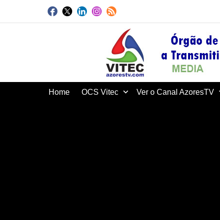
Home
OCS Vitec
Ver o Canal AzoresTV