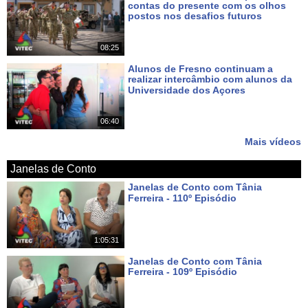
contas do presente com os olhos
postos nos desafios futuros
Há 6 dias
08:25
Alunos de Fresno continuam a
realizar intercâmbio com alunos da
Universidade dos Açores
Há 8 dias
06:40
Mais vídeos
Janelas de Conto
Janelas de Conto com Tânia
Ferreira - 110º Episódio
Há 7 dias
1:05:31
Janelas de Conto com Tânia
Ferreira - 109º Episódio
Há 14 dias