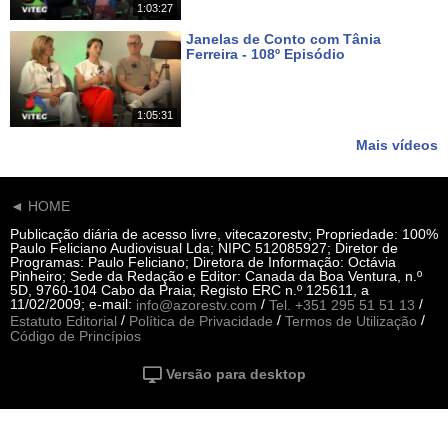
1:03:27
Janelas de Conto com Tânia
Ferreira - 108º Episódio
Há 21 dias
1:05:31
Mais vídeos
◄ HOME
Publicação diária de acesso livre, vitecazorestv; Propriedade: 100%
Paulo Feliciano Audiovisual Lda; NIPC 512085927; Diretor de
Programas: Paulo Feliciano; Diretora de Informação: Octávia
Pinheiro; Sede da Redação e Editor: Canada da Boa Ventura, n.º
5D, 9760-104 Cabo da Praia; Registo ERC n.º 125611, a
11/02/2009; e-mail:
/
/
info@azorestv.com
Tel. +351 295 51 51 13
/
/
/
Estatuto Editorial
Política de Privacidade
Termos de Utilização
Código de Princípios
Versão para desktop