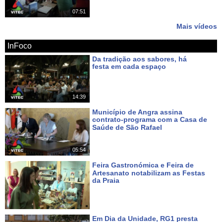
07:51
Mais vídeos
InFoco
Da tradição aos sabores, há
festa em cada espaço
Há cerca de 22 horas
14:39
Município de Angra assina
contrato-programa com a Casa de
Saúde de São Rafael
Há 3 dias
05:54
Feira Gastronómica e Feira de
Artesanato notabilizam as Festas
da Praia
Há 4 dias
Em Dia da Unidade, RG1 presta