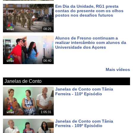
Em Dia da Unidade, RG1 presta
contas do presente com os olhos
postos nos desafios futuros
Há 6 dias
08:25
Alunos de Fresno continuam a
realizar intercâmbio com alunos da
Universidade dos Açores
Há 8 dias
06:40
Mais vídeos
Janelas de Conto
Janelas de Conto com Tânia
Ferreira - 110º Episódio
Há 7 dias
1:05:31
Janelas de Conto com Tânia
Ferreira - 109º Episódio
Há 14 dias