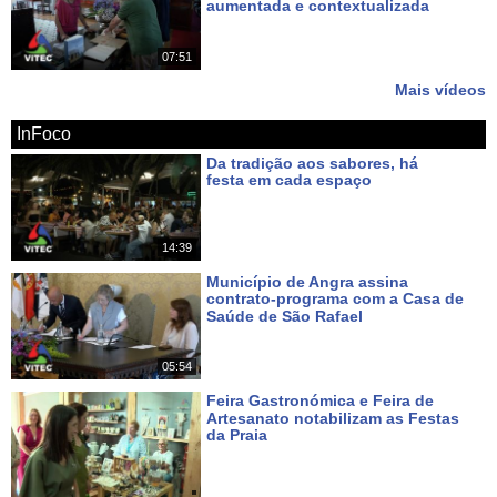
Tags:
aumentada e contextualizada
Há 12 dias
vitec
azorestv
vitecazorestv
terceira
azores
tv
vitec
acores
terceira
island
ilha
terceira
ilha
terceira
açores
07:51
noticias
dos
açores
terceira
dimensão
3d
açores
azores
portugal
angra
heroísmo
angra
do
heroísmo
Mais vídeos
praia
da
santo
InFoco
Da tradição aos sabores, há
festa em cada espaço
Há cerca de 17 horas
14:39
Município de Angra assina
contrato-programa com a Casa de
Saúde de São Rafael
Há 3 dias
05:54
Feira Gastronómica e Feira de
Artesanato notabilizam as Festas
da Praia
Há 4 dias