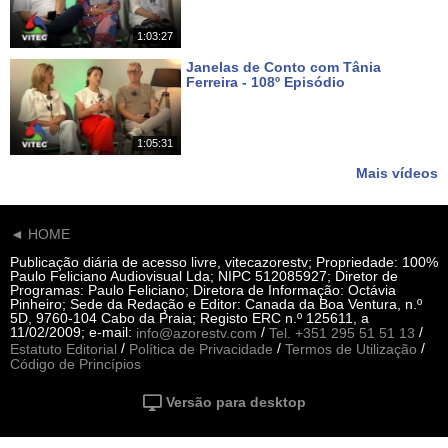
1:03:27
Janelas de Conto com Tânia
Ferreira - 108º Episódio
Há 21 dias
1:05:31
Mais vídeos
◄ HOME
Publicação diária de acesso livre, vitecazorestv; Propriedade: 100%
Paulo Feliciano Audiovisual Lda; NIPC 512085927; Diretor de
Programas: Paulo Feliciano; Diretora de Informação: Octávia
Pinheiro; Sede da Redação e Editor: Canada da Boa Ventura, n.º
5D, 9760-104 Cabo da Praia; Registo ERC n.º 125611, a
11/02/2009; e-mail:
/
/
info@azorestv.com
Tel. +351 295 51 51 13
/
/
/
Estatuto Editorial
Política de Privacidade
Termos de Utilização
Código de Princípios
Versão para desktop