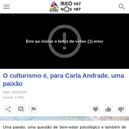
Erro ao iniciar o leitor de vídeo (1) error
O culturismo é, para Carla Andrade, uma
paixão
Data:
20/03/2024
Gostos:
0
(
0
%)
Uma paixão, uma questão de bem-estar psicológico e também de