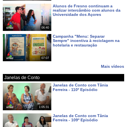
Alunos de Fresno continuam a
realizar intercâmbio com alunos da
Universidade dos Açores
Há 6 dias
06:40
Campanha "Menu: Separar
Sempre" incentiva à reciclagem na
hotelaria e restauração
Há 7 dias
07:07
Mais vídeos
Janelas de Conto
Janelas de Conto com Tânia
Ferreira - 110º Episódio
Há 5 dias
1:05:31
Janelas de Conto com Tânia
Ferreira - 109º Episódio
Há 12 dias