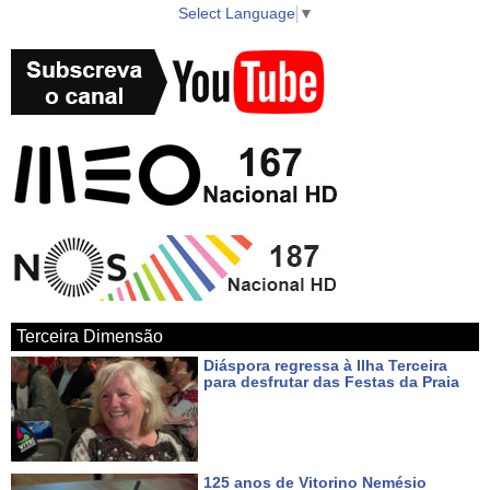
Select Language
▼
► Twitter https://twitter.com/azorestv
► Instagram https://www.instagram.com/vitecazores/
► Android Google Play App
https://play.google.com/store/apps/details?id=com.azoid.vitec
► Apple iOS App Store https://itunes.apple.com/pt/app/azorestv-by-
vitec/id1434296397?mt=8
► Google Maps
Terceira Dimensão
https://www.google.com/maps/place/AzoresTV+by+VITEC/@38.7000
Diáspora regressa à Ilha Terceira
27.052234?hl
para desfrutar das Festas da Praia
Há cerca de 8 horas
Uma produção VITEC para o seu canal AzoresTV a partir da ilha
Terceira, Açores, Portugal, Europa. Um local rico em cultura e
125 anos de Vitorino Nemésio
natureza tanto na cidade da Praia da Vitória, como em Angra do