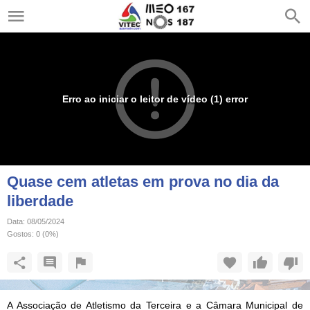
Erro ao iniciar o leitor de vídeo (1) error
Quase cem atletas em prova no dia da
liberdade
Data:
08/05/2024
Gostos:
0
(
0
%)
A Associação de Atletismo da Terceira e a Câmara Municipal de