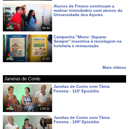
Alunos de Fresno continuam a
realizar intercâmbio com alunos da
Universidade dos Açores
Há 7 dias
06:40
Campanha "Menu: Separar
Sempre" incentiva à reciclagem na
hotelaria e restauração
Há 8 dias
07:07
Mais vídeos
Janelas de Conto
Janelas de Conto com Tânia
Ferreira - 110º Episódio
Há 6 dias
1:05:31
Janelas de Conto com Tânia
Ferreira - 109º Episódio
Há 13 dias