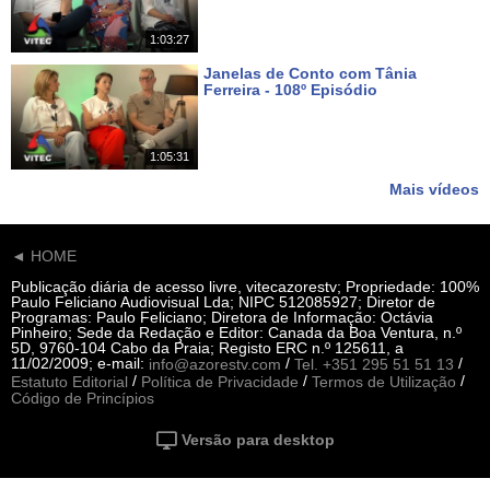
1:03:27
Janelas de Conto com Tânia
Ferreira - 108º Episódio
Há 20 dias
1:05:31
Mais vídeos
◄ HOME
Publicação diária de acesso livre, vitecazorestv; Propriedade: 100%
Paulo Feliciano Audiovisual Lda; NIPC 512085927; Diretor de
Programas: Paulo Feliciano; Diretora de Informação: Octávia
Pinheiro; Sede da Redação e Editor: Canada da Boa Ventura, n.º
5D, 9760-104 Cabo da Praia; Registo ERC n.º 125611, a
11/02/2009; e-mail:
/
/
info@azorestv.com
Tel. +351 295 51 51 13
/
/
/
Estatuto Editorial
Política de Privacidade
Termos de Utilização
Código de Princípios
Versão para desktop