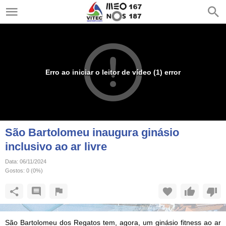
Erro ao iniciar o leitor de vídeo (1) error
São Bartolomeu inaugura ginásio
inclusivo ao ar livre
Data:
06/11/2024
Gostos:
0
(
0
%)
São Bartolomeu dos Regatos tem, agora, um ginásio fitness ao ar