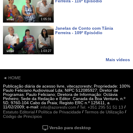
Ferreira - 110º Episódio
Há 8 dias
1:05:31
Janelas de Conto com Tânia
Ferreira - 109º Episódio
Há 15 dias
1:03:27
Mais vídeos
◄ HOME
Publicação diária de acesso livre, vitecazorestv; Propriedade: 100%
Paulo Feliciano Audiovisual Lda; NIPC 512085927; Diretor de
Programas: Paulo Feliciano; Diretora de Informação: Octávia
Pinheiro; Sede da Redação e Editor: Canada da Boa Ventura, n.º
5D, 9760-104 Cabo da Praia; Registo ERC n.º 125611, a
11/02/2009; e-mail:
/
/
info@azorestv.com
Tel. +351 295 51 51 13
/
/
/
Estatuto Editorial
Política de Privacidade
Termos de Utilização
Código de Princípios
Versão para desktop