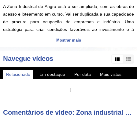
A Zona Industrial de Angra está a ser ampliada, com as obras de
acesso e loteamento em curso. Vai ser duplicada a sua capacidade
de procura para ocupação de empresas e indústria. Uma
estratégia para criar condições favoráveis ao investimento e à
competitividade económica da Região.
Mostrar mais
VITEC AzoresTV.com - canal de TV regional com produções sobre
Navegue vídeos
os Açores, notícias, vídeos e diretos HD dos melhores eventos da
região, também em MEO 167 nacional e NOS 187 nos Açores.
Relacionado
Em destaque
Por data
Mais vistos
AzoresTV by VITEC - regional TV channel with productions about
Mais populares
the Azores islands, HD videos and live streams of the best events in
the region also available on local cable TV.
Comentários de vídeo: Zona industrial de Angra aumenta a capacidade de instalação de empresas e indústria
► Subscreva o canal YouTube
http://www.youtube.com/user/vitecazorestv?sub_confirmation=1
► WebTV AzoresTV http://www.azorestv.com/