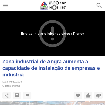
Erro ao iniciar o leitor de vídeo (1) error
Zona industrial de Angra aumenta a
capacidade de instalação de empresas e
indústria
Data:
05/12/2024
Gostos:
0
(
0
%)