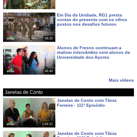
Em Dia da Unidade, RG1 presta
contas do presente com os olhos
postos nos desafios futuros
Há 7 dias
08:25
Alunos de Fresno continuam a
realizar intercâmbio com alunos da
Universidade dos Açores
Há 9 dias
06:40
Mais vídeos
Janelas de Conto
Janelas de Conto com Tânia
Ferreira - 111º Episódio
Há cerca de 19 horas
1:04:21
Janelas de Conto com Tânia