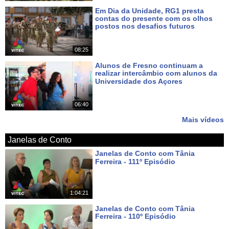
Em Dia da Unidade, RG1 presta
contas do presente com os olhos
postos nos desafios futuros
Há 7 dias
08:25
Alunos de Fresno continuam a
realizar intercâmbio com alunos da
Universidade dos Açores
Há 9 dias
06:40
Mais vídeos
Janelas de Conto
Janelas de Conto com Tânia
Ferreira - 111º Episódio
Há cerca de 17 horas
1:04:21
Janelas de Conto com Tânia
Ferreira - 110º Episódio
Há 8 dias