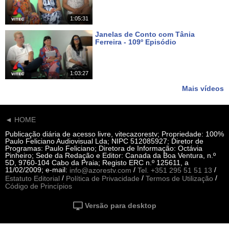
1:05:31
Janelas de Conto com Tânia
Ferreira - 109º Episódio
Há 15 dias
1:03:27
Mais vídeos
◄ HOME
Publicação diária de acesso livre, vitecazorestv; Propriedade: 100%
Paulo Feliciano Audiovisual Lda; NIPC 512085927; Diretor de
Programas: Paulo Feliciano; Diretora de Informação: Octávia
Pinheiro; Sede da Redação e Editor: Canada da Boa Ventura, n.º
5D, 9760-104 Cabo da Praia; Registo ERC n.º 125611, a
11/02/2009; e-mail:
/
/
info@azorestv.com
Tel. +351 295 51 51 13
/
/
/
Estatuto Editorial
Política de Privacidade
Termos de Utilização
Código de Princípios
Versão para desktop