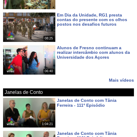
Em Dia da Unidade, RG1 presta
contas do presente com os olhos
postos nos desafios futuros
Há 7 dias
08:25
Alunos de Fresno continuam a
realizar intercâmbio com alunos da
Universidade dos Açores
Há 9 dias
06:40
Mais vídeos
Janelas de Conto
Janelas de Conto com Tânia
Ferreira - 111º Episódio
Há cerca de 17 horas
1:04:21
Janelas de Conto com Tânia