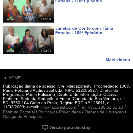
Ferreira - 110º Episódio
Há 8 dias
1:05:31
Janelas de Conto com Tânia
Ferreira - 109º Episódio
Há 15 dias
1:03:27
Mais vídeos
◄ HOME
Publicação diária de acesso livre, vitecazorestv; Propriedade: 100%
Paulo Feliciano Audiovisual Lda; NIPC 512085927; Diretor de
Programas: Paulo Feliciano; Diretora de Informação: Octávia
Pinheiro; Sede da Redação e Editor: Canada da Boa Ventura, n.º
5D, 9760-104 Cabo da Praia; Registo ERC n.º 125611, a
11/02/2009; e-mail:
/
/
info@azorestv.com
Tel. +351 295 51 51 13
/
/
/
Estatuto Editorial
Política de Privacidade
Termos de Utilização
Código de Princípios
Versão para desktop