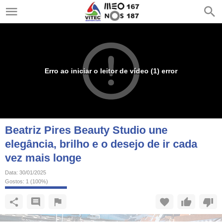
Erro ao iniciar o leitor de vídeo (1) error
Beatriz Pires Beauty Studio une
elegância, brilho e o desejo de ir cada
vez mais longe
Data:
30/01/2025
Gostos:
1
(
100
%)