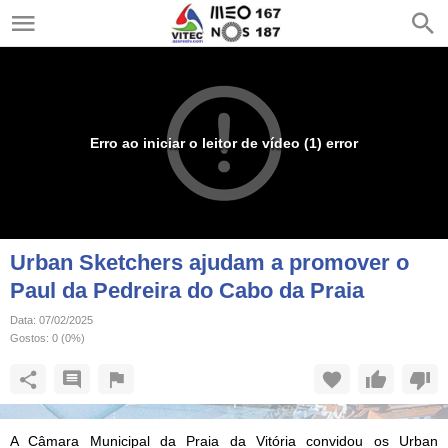
Erro ao iniciar o leitor de vídeo (1) error
Urban Sketchers ajudam a promover o
Paul da Pedreira do Cabo da Praia
Data:
07/02/2025
Gostos:
0
(
0
%)
A Câmara Municipal da Praia da Vitória convidou os Urban