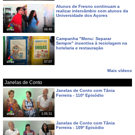
Alunos de Fresno continuam a
realizar intercâmbio com alunos da
Universidade dos Açores
Há 6 dias
06:40
Campanha "Menu: Separar
Sempre" incentiva à reciclagem na
hotelaria e restauração
Há 7 dias
07:07
Mais vídeos
Janelas de Conto
Janelas de Conto com Tânia
Ferreira - 110º Episódio
Há 5 dias
1:05:31
Janelas de Conto com Tânia
Ferreira - 109º Episódio
Há 12 dias