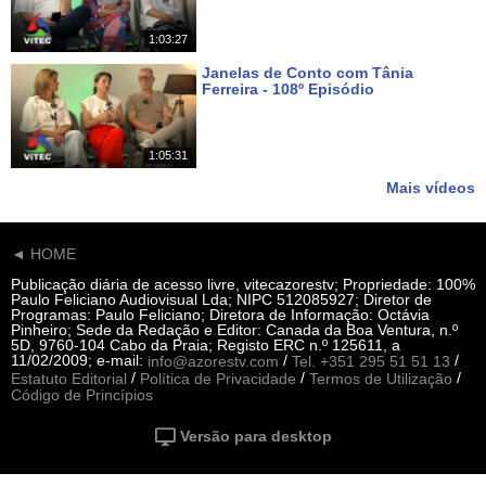
1:03:27
Janelas de Conto com Tânia
Ferreira - 108º Episódio
Há 19 dias
1:05:31
Mais vídeos
◄ HOME
Publicação diária de acesso livre, vitecazorestv; Propriedade: 100%
Paulo Feliciano Audiovisual Lda; NIPC 512085927; Diretor de
Programas: Paulo Feliciano; Diretora de Informação: Octávia
Pinheiro; Sede da Redação e Editor: Canada da Boa Ventura, n.º
5D, 9760-104 Cabo da Praia; Registo ERC n.º 125611, a
11/02/2009; e-mail:
/
/
info@azorestv.com
Tel. +351 295 51 51 13
/
/
/
Estatuto Editorial
Política de Privacidade
Termos de Utilização
Código de Princípios
Versão para desktop