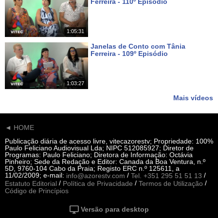
Ferreira - 110º Episódio
Há 8 dias
1:05:31
Janelas de Conto com Tânia
Ferreira - 109º Episódio
Há 15 dias
1:03:27
Mais vídeos
◄ HOME
Publicação diária de acesso livre, vitecazorestv; Propriedade: 100%
Paulo Feliciano Audiovisual Lda; NIPC 512085927; Diretor de
Programas: Paulo Feliciano; Diretora de Informação: Octávia
Pinheiro; Sede da Redação e Editor: Canada da Boa Ventura, n.º
5D, 9760-104 Cabo da Praia; Registo ERC n.º 125611, a
11/02/2009; e-mail:
/
/
info@azorestv.com
Tel. +351 295 51 51 13
/
/
/
Estatuto Editorial
Política de Privacidade
Termos de Utilização
Código de Princípios
Versão para desktop