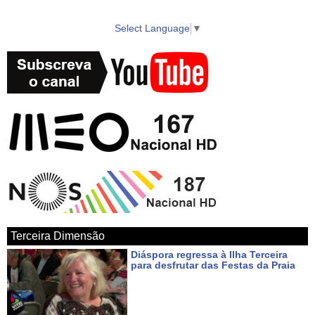
http://www.youtube.com/user/vitecazorestv?sub_confirmation=1
Select Language
▼
► WebTV AzoresTV http://www.azorestv.com/
► Facebook https://www.facebook.com/vitecazorestv
► Twitter https://twitter.com/azorestv
► Instagram https://www.instagram.com/vitecazores/
► Android Google Play App
https://play.google.com/store/apps/details?id=com.azoid.vitec
Terceira Dimensão
► Apple iOS App Store https://itunes.apple.com/pt/app/azorestv-by-
Diáspora regressa à Ilha Terceira
vitec/id1434296397?mt=8
para desfrutar das Festas da Praia
Há 3 dias
► Google Maps