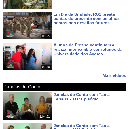
Em Dia da Unidade, RG1 presta
contas do presente com os olhos
postos nos desafios futuros
Há 7 dias
08:25
Alunos de Fresno continuam a
realizar intercâmbio com alunos da
Universidade dos Açores
Há 9 dias
06:40
Mais vídeos
Janelas de Conto
Janelas de Conto com Tânia
Ferreira - 111º Episódio
Há cerca de 22 horas
1:04:21
Janelas de Conto com Tânia