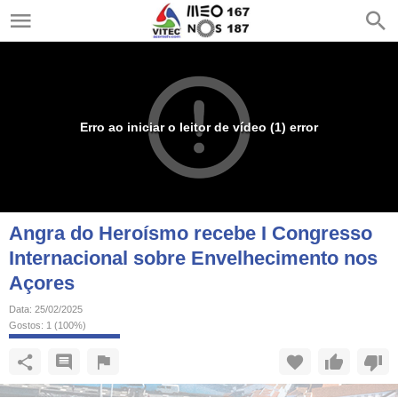
Erro ao iniciar o leitor de vídeo (1) error
Angra do Heroísmo recebe I Congresso
Internacional sobre Envelhecimento nos
Açores
Data:
25/02/2025
Gostos:
1
(
100
%)