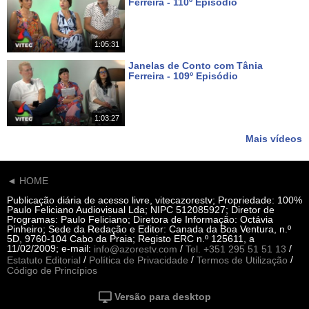
Ferreira - 110º Episódio
Há 7 dias
1:05:31
Janelas de Conto com Tânia
Ferreira - 109º Episódio
Há 14 dias
1:03:27
Mais vídeos
◄ HOME
Publicação diária de acesso livre, vitecazorestv; Propriedade: 100%
Paulo Feliciano Audiovisual Lda; NIPC 512085927; Diretor de
Programas: Paulo Feliciano; Diretora de Informação: Octávia
Pinheiro; Sede da Redação e Editor: Canada da Boa Ventura, n.º
5D, 9760-104 Cabo da Praia; Registo ERC n.º 125611, a
11/02/2009; e-mail:
/
/
info@azorestv.com
Tel. +351 295 51 51 13
/
/
/
Estatuto Editorial
Política de Privacidade
Termos de Utilização
Código de Princípios
Versão para desktop