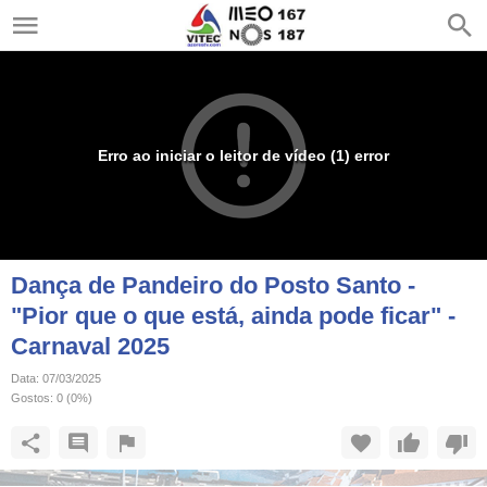
Erro ao iniciar o leitor de vídeo (1) error
Dança de Pandeiro do Posto Santo -
"Pior que o que está, ainda pode ficar" -
Carnaval 2025
Data:
07/03/2025
Gostos:
0
(
0
%)