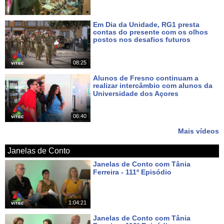
Em Dia da Unidade, RG1 presta
contas do presente com os olhos
postos nos desafios futuros
Há 6 dias
08:25
Alunos de Fresno continuam a
realizar intercâmbio com alunos da
Universidade dos Açores
Há 8 dias
06:40
Mais vídeos
Janelas de Conto
Janelas de Conto com Tânia
Ferreira - 111º Episódio
Há cerca de 3 horas
1:04:21
Janelas de Conto com Tânia