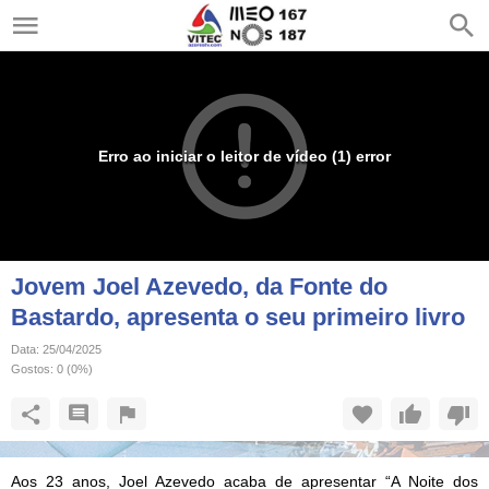
Erro ao iniciar o leitor de vídeo (1) error
Jovem Joel Azevedo, da Fonte do
Bastardo, apresenta o seu primeiro livro
Data:
25/04/2025
Gostos:
0
(
0
%)
Aos 23 anos, Joel Azevedo acaba de apresentar “A Noite dos