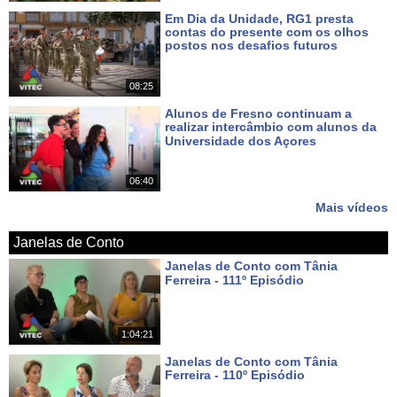
Em Dia da Unidade, RG1 presta
contas do presente com os olhos
postos nos desafios futuros
Há 6 dias
08:25
Alunos de Fresno continuam a
realizar intercâmbio com alunos da
Universidade dos Açores
Há 8 dias
06:40
Mais vídeos
Janelas de Conto
Janelas de Conto com Tânia
Ferreira - 111º Episódio
Há cerca de 7 horas
1:04:21
Janelas de Conto com Tânia
Ferreira - 110º Episódio
Há 7 dias