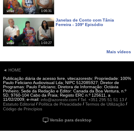
1:05:31
Janelas de Conto com Tânia
Ferreira - 109º Episódio
Há 14 dias
1:03:27
Mais vídeos
◄ HOME
Publicação diária de acesso livre, vitecazorestv; Propriedade: 100%
Paulo Feliciano Audiovisual Lda; NIPC 512085927; Diretor de
Programas: Paulo Feliciano; Diretora de Informação: Octávia
Pinheiro; Sede da Redação e Editor: Canada da Boa Ventura, n.º
5D, 9760-104 Cabo da Praia; Registo ERC n.º 125611, a
11/02/2009; e-mail:
/
/
info@azorestv.com
Tel. +351 295 51 51 13
/
/
/
Estatuto Editorial
Política de Privacidade
Termos de Utilização
Código de Princípios
Versão para desktop