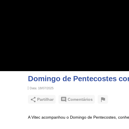
Domingo de Pentecostes com 
Data:
18/07/2025
Partilhar
Comentários
A Vitec acompanhou o Domingo de Pentecostes, conhe