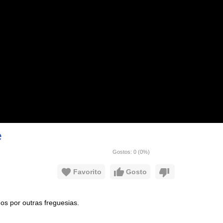
e
Gostos:
0
(
0
%)
Favorito
Gosto
s por outras freguesias.