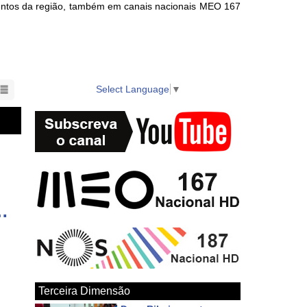
ventos da região, também em canais nacionais MEO 167
nts in the region also available on local cable TV.
Select Language
▼
com os Bodos da Ilha Terceira - 1ª parte
Terceira Dimensão