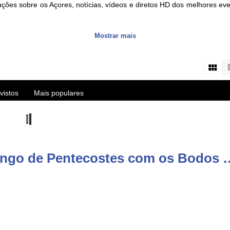
ções sobre os Açores, notícias, vídeos e diretos HD dos melhores e
Mostrar mais
s about the Azores islands, HD videos and live streams of the best eve
user/vitecazorestv?sub_confirmation=1
vistos
Mais populares
Comentários de vídeo: Domingo de Pentecostes 
re/apps/details?id=com.azoid.vitec
p/azorestv-by-vitec/id1434296397?mt=8