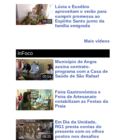
Lúcia e Eusébio
aproveitam o verão para
cumprir promessa ao
Espírito Santo junto da
09:03
família emigrada
Há 12 dias
Mais vídeos
InFoco
Município de Angra
assina contrato-
programa com a Casa de
Saúde de São Rafael
05:54
Há cerca de 12 horas
Feira Gastronómica e
Feira de Artesanato
notabilizam as Festas da
Praia
Há um dia
Em Dia da Unidade,
RG1 presta contas do
presente com os olhos
postos nos desafios
08:25