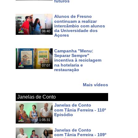
futuros
Há 4 dias
Alunos de Fresno
continuam a realizar
intercâmbio com alunos
da Universidade dos
06:40
Açores
Há 6 dias
Campanha "Menu:
Separar Sempre"
incentiva à reciclagem
na hotelaria e
07:07
restauração
Há 7 dias
Mais vídeos
Janelas de Conto
Janelas de Conto
com Tânia Ferreira - 110º
Episódio
1:05:31
Há 5 dias
Janelas de Conto
com Tânia Ferreira - 109º