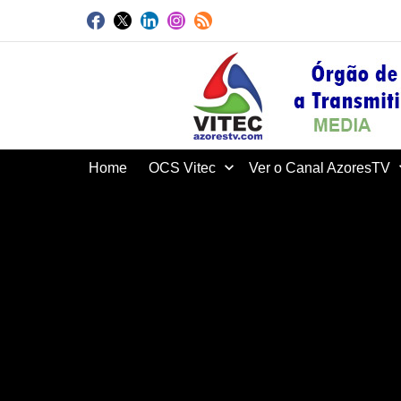
Home
OCS Vitec
Ver o Canal AzoresTV