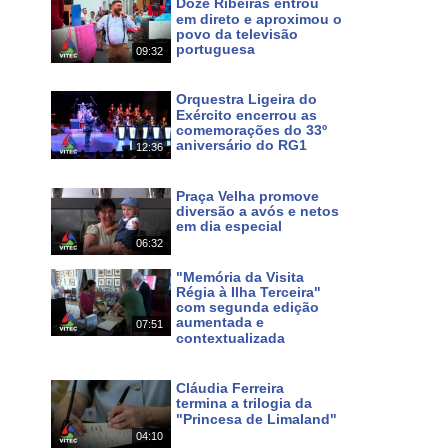
Doze Ribeiras entrou
em direto e aproximou o
povo da televisão
Maps
portuguesa
09:32
f0ac57c14b334368!8m2!3d38.700046!4d-27.052234?hl
Há um dia
Orquestra Ligeira do
a e natureza tanto na cidade da Praia da Vitória, como
Exército encerrou as
comemorações do 33º
a, a gastronomia, a hospitalidade do povo, as festas e
aniversário do RG1
12:36
 ilhas. Pode continuar a seguir o nosso Canal em HD
Há 3 dias
.azorestv.com
Praça Velha promove
diversão a avós e netos
em dia especial
inazores #azoresnews #music #culture #festas #meo #167
06:32
Há 6 dias
"Memória da Visita
Régia à Ilha Terceira"
com segunda edição
aumentada e
07:51
contextualizada
Há 10 dias
Cláudia Ferreira
 em MEO 167 NOS 187 e www.azorestv.com
termina a trilogia da
"Princesa de Limaland"
04:10
Há 11 dias
s
noticias
dos
açores
terceira
dimensão