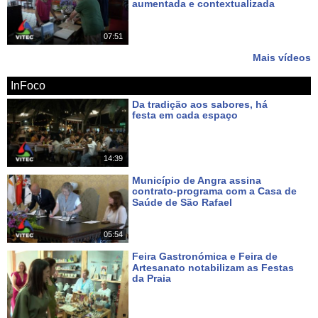
Sanjoaninas
aumentada e contextualizada
Há 12 dias
Marchas Populares
07:51
Canais:
AzoresTV - Canal de TV regional com produções dos Açores,
Mais vídeos
vídeos HD e diretos dos melhores eventos da região em MEO
167 NOS 187 e www.azorestv.com
InFoco
Tags:
Da tradição aos sabores, há
vitec
azorestv
vitecazorestv
terceira
azores
tv
vitec
festa em cada espaço
acores
terceira
island
ilha
terceira
ilha
terceira
açores
Há um dia
noticias
dos
açores
terceira
dimensão
açores
azores
portugal
angra
heroísmo
angra
do
heroísmo
praia
da
vitória
14:39
Município de Angra assina
contrato-programa com a Casa de
Saúde de São Rafael
Há 3 dias
05:54
Feira Gastronómica e Feira de
Artesanato notabilizam as Festas
da Praia
Há 4 dias