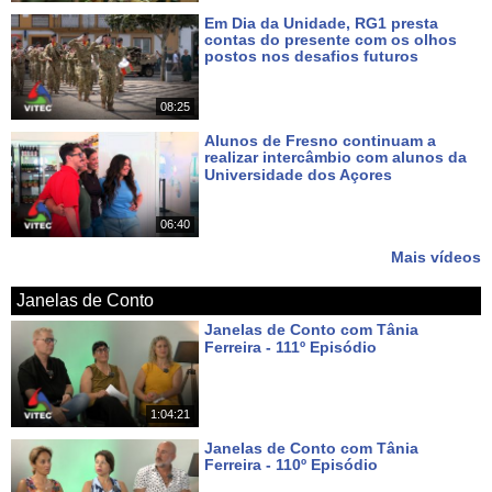
Em Dia da Unidade, RG1 presta
contas do presente com os olhos
postos nos desafios futuros
Há 6 dias
08:25
Alunos de Fresno continuam a
realizar intercâmbio com alunos da
Universidade dos Açores
Há 8 dias
06:40
Mais vídeos
Janelas de Conto
Janelas de Conto com Tânia
Ferreira - 111º Episódio
Há cerca de 2 horas
1:04:21
Janelas de Conto com Tânia
Ferreira - 110º Episódio
Há 7 dias