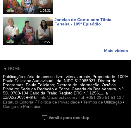
1:05:31
Janelas de Conto com Tânia
Ferreira - 109º Episódio
Há 14 dias
1:03:27
Mais vídeos
◄ HOME
Publicação diária de acesso livre, vitecazorestv; Propriedade: 100%
Paulo Feliciano Audiovisual Lda; NIPC 512085927; Diretor de
Programas: Paulo Feliciano; Diretora de Informação: Octávia
Pinheiro; Sede da Redação e Editor: Canada da Boa Ventura, n.º
5D, 9760-104 Cabo da Praia; Registo ERC n.º 125611, a
11/02/2009; e-mail:
/
/
info@azorestv.com
Tel. +351 295 51 51 13
/
/
/
Estatuto Editorial
Política de Privacidade
Termos de Utilização
Código de Princípios
Versão para desktop