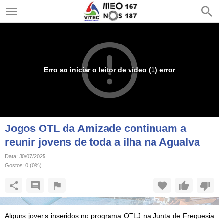
Erro ao iniciar o leitor de vídeo (1) error
Jogos OTL da Amizade continuam a
reunir jovens de toda a ilha na Agualva
Data:
30/07/2025
Gostos:
0
(
0
%)
Alguns jovens inseridos no programa OTLJ na Junta de Freguesia