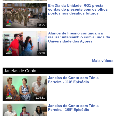
Em Dia da Unidade, RG1 presta
contas do presente com os olhos
postos nos desafios futuros
Há 5 dias
08:25
Alunos de Fresno continuam a
realizar intercâmbio com alunos da
Universidade dos Açores
Há 7 dias
06:40
Mais vídeos
Janelas de Conto
Janelas de Conto com Tânia
Ferreira - 110º Episódio
Há 6 dias
1:05:31
Janelas de Conto com Tânia
Ferreira - 109º Episódio
Há 13 dias