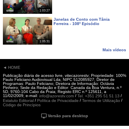
1:03:27
Janelas de Conto com Tânia
Ferreira - 108º Episódio
Há 20 dias
1:05:31
Mais vídeos
◄ HOME
Publicação diária de acesso livre, vitecazorestv; Propriedade: 100%
Paulo Feliciano Audiovisual Lda; NIPC 512085927; Diretor de
Programas: Paulo Feliciano; Diretora de Informação: Octávia
Pinheiro; Sede da Redação e Editor: Canada da Boa Ventura, n.º
5D, 9760-104 Cabo da Praia; Registo ERC n.º 125611, a
11/02/2009; e-mail:
/
/
info@azorestv.com
Tel. +351 295 51 51 13
/
/
/
Estatuto Editorial
Política de Privacidade
Termos de Utilização
Código de Princípios
Versão para desktop