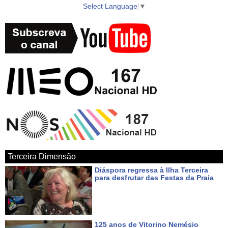
Select Language
▼
► Twitter https://twitter.com/azorestv
► Instagram https://www.instagram.com/vitecazores/
► Android Google Play App
https://play.google.com/store/apps/details?id=com.azoid.vitec
► Apple iOS App Store https://itunes.apple.com/pt/app/azorestv-by-
vitec/id1434296397?mt=8
► Google Maps
Terceira Dimensão
https://www.google.com/maps/place/AzoresTV+by+VITEC/@38.7000
Diáspora regressa à Ilha Terceira
27.052234?hl
para desfrutar das Festas da Praia
Há cerca de 24 horas
Uma produção VITEC para o seu canal AzoresTV a partir da ilha
Terceira, Açores, Portugal, Europa. Um local rico em cultura e
125 anos de Vitorino Nemésio
natureza tanto na cidade da Praia da Vitória, como em Angra do