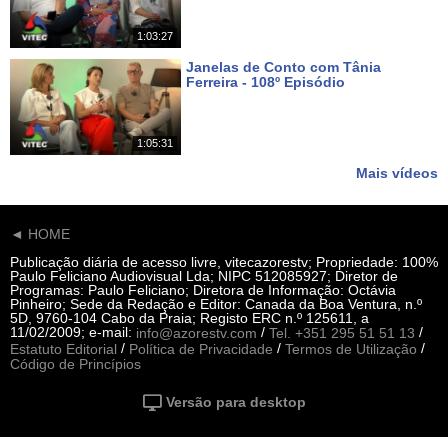
1:03:27
Janelas de Conto com Tânia
Ferreira - 108º Episódio
Há 20 dias
1:05:31
Mais vídeos
◄ HOME
Publicação diária de acesso livre, vitecazorestv; Propriedade: 100%
Paulo Feliciano Audiovisual Lda; NIPC 512085927; Diretor de
Programas: Paulo Feliciano; Diretora de Informação: Octávia
Pinheiro; Sede da Redação e Editor: Canada da Boa Ventura, n.º
5D, 9760-104 Cabo da Praia; Registo ERC n.º 125611, a
11/02/2009; e-mail:
/
/
info@azorestv.com
Tel. +351 295 51 51 13
/
/
/
Estatuto Editorial
Política de Privacidade
Termos de Utilização
Código de Princípios
Versão para desktop