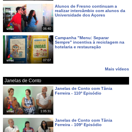
Alunos de Fresno continuam a
realizar intercâmbio com alunos da
Universidade dos Açores
Há 7 dias
06:40
Campanha "Menu: Separar
Sempre" incentiva à reciclagem na
hotelaria e restauração
Há 8 dias
07:07
Mais vídeos
Janelas de Conto
Janelas de Conto com Tânia
Ferreira - 110º Episódio
Há 6 dias
1:05:31
Janelas de Conto com Tânia
Ferreira - 109º Episódio
Há 13 dias