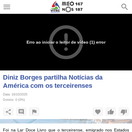
Erro ao iniciar o leitor de vídeo (1) error
Diniz Borges partilha Notícias da
América com os terceirenses
Data:
16/10/2025
Gostos:
0
(
0
%)
Foi na Lar Doce Livro que o terceirense, emigrado nos Estados