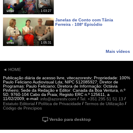
1:03:27
Janelas de Conto com Tânia
Ferreira - 108º Episódio
Há 18 dias
1:05:31
Mais vídeos
◄ HOME
Publicação diária de acesso livre, vitecazorestv; Propriedade: 100%
Paulo Feliciano Audiovisual Lda; NIPC 512085927; Diretor de
Programas: Paulo Feliciano; Diretora de Informação: Octávia
Pinheiro; Sede da Redação e Editor: Canada da Boa Ventura, n.º
5D, 9760-104 Cabo da Praia; Registo ERC n.º 125611, a
11/02/2009; e-mail:
/
/
info@azorestv.com
Tel. +351 295 51 51 13
/
/
/
Estatuto Editorial
Política de Privacidade
Termos de Utilização
Código de Princípios
Versão para desktop