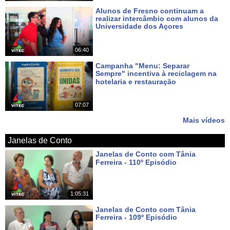
Alunos de Fresno continuam a
realizar intercâmbio com alunos da
Universidade dos Açores
Há 5 dias
06:40
Campanha "Menu: Separar
Sempre" incentiva à reciclagem na
hotelaria e restauração
Há 6 dias
07:07
Mais vídeos
Janelas de Conto
Janelas de Conto com Tânia
Ferreira - 110º Episódio
Há 4 dias
1:05:31
Janelas de Conto com Tânia
Ferreira - 109º Episódio
Há 11 dias