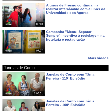
Alunos de Fresno continuam a
realizar intercâmbio com alunos da
Universidade dos Açores
Há 6 dias
06:40
Campanha "Menu: Separar
Sempre" incentiva à reciclagem na
hotelaria e restauração
Há 7 dias
07:07
Mais vídeos
Janelas de Conto
Janelas de Conto com Tânia
Ferreira - 110º Episódio
Há 5 dias
1:05:31
Janelas de Conto com Tânia
Ferreira - 109º Episódio
Há 12 dias