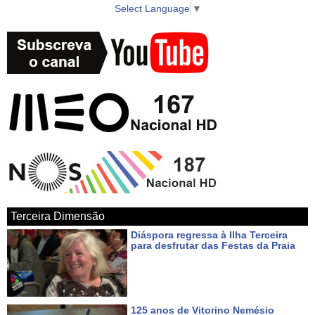
Select Language
▼
► WebTV AzoresTV http://www.azorestv.com/
► Facebook https://www.facebook.com/vitecazorestv
► Twitter https://twitter.com/azorestv
► Instagram https://www.instagram.com/vitecazores/
► Android Google Play App
https://play.google.com/store/apps/details?id=com.azoid.vitec
Terceira Dimensão
► Apple iOS App Store https://itunes.apple.com/pt/app/azorestv-by-
Diáspora regressa à Ilha Terceira
vitec/id1434296397?mt=8
para desfrutar das Festas da Praia
Há cerca de 8 horas
► Google Maps
https://www.google.com/maps/place/AzoresTV+by+VITEC/@38.7000
125 anos de Vitorino Nemésio
27.052234?hl