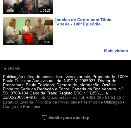
1:03:27
Janelas de Conto com Tânia
Ferreira - 108º Episódio
Há 19 dias
1:05:31
Mais vídeos
◄ HOME
Publicação diária de acesso livre, vitecazorestv; Propriedade: 100%
Paulo Feliciano Audiovisual Lda; NIPC 512085927; Diretor de
Programas: Paulo Feliciano; Diretora de Informação: Octávia
Pinheiro; Sede da Redação e Editor: Canada da Boa Ventura, n.º
5D, 9760-104 Cabo da Praia; Registo ERC n.º 125611, a
11/02/2009; e-mail:
/
/
info@azorestv.com
Tel. +351 295 51 51 13
/
/
/
Estatuto Editorial
Política de Privacidade
Termos de Utilização
Código de Princípios
Versão para desktop