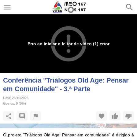
Erro ao iniciar o leitor de vídeo (1) error
Conferência "Triálogos Old Age: Pensar
em Comunidade" - 3.ª Parte
Data:
26/10/2025
Gostos:
0
(
0
%)
O projeto "Triálogos Old Age: Pensar em comunidade" é dirigido à