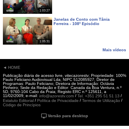
1:03:27
Janelas de Conto com Tânia
Ferreira - 108º Episódio
Há 19 dias
1:05:31
Mais vídeos
◄ HOME
Publicação diária de acesso livre, vitecazorestv; Propriedade: 100%
Paulo Feliciano Audiovisual Lda; NIPC 512085927; Diretor de
Programas: Paulo Feliciano; Diretora de Informação: Octávia
Pinheiro; Sede da Redação e Editor: Canada da Boa Ventura, n.º
5D, 9760-104 Cabo da Praia; Registo ERC n.º 125611, a
11/02/2009; e-mail:
/
/
info@azorestv.com
Tel. +351 295 51 51 13
/
/
/
Estatuto Editorial
Política de Privacidade
Termos de Utilização
Código de Princípios
Versão para desktop