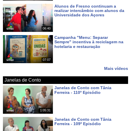
Alunos de Fresno continuam a
realizar intercâmbio com alunos da
Universidade dos Açores
Há 6 dias
06:40
Campanha "Menu: Separar
Sempre" incentiva à reciclagem na
hotelaria e restauração
Há 7 dias
07:07
Mais vídeos
Janelas de Conto
Janelas de Conto com Tânia
Ferreira - 110º Episódio
Há 5 dias
1:05:31
Janelas de Conto com Tânia
Ferreira - 109º Episódio
Há 12 dias