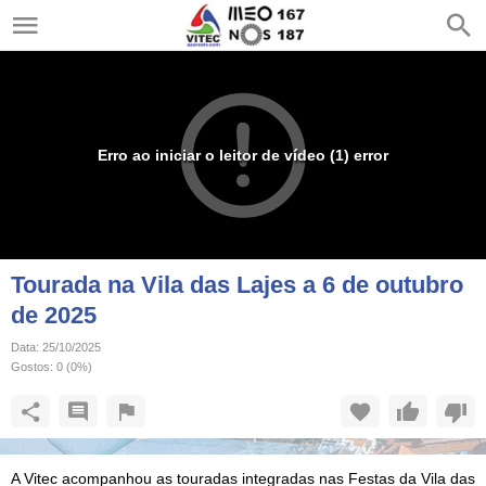
Erro ao iniciar o leitor de vídeo (1) error
Tourada na Vila das Lajes a 6 de outubro
de 2025
Data:
25/10/2025
Gostos:
0
(
0
%)
A Vitec acompanhou as touradas integradas nas Festas da Vila das