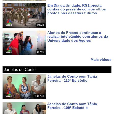
Em Dia da Unidade, RG1 presta
contas do presente com os olhos
postos nos desafios futuros
Há 6 dias
08:25
Alunos de Fresno continuam a
realizar intercâmbio com alunos da
Universidade dos Açores
Há 8 dias
06:40
Mais vídeos
Janelas de Conto
Janelas de Conto com Tânia
Ferreira - 110º Episódio
Há 7 dias
1:05:31
Janelas de Conto com Tânia
Ferreira - 109º Episódio
Há 14 dias