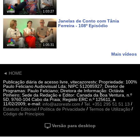
1:03:27
Janelas de Conto com Tânia
Ferreira - 108º Episódio
Há 21 dias
1:05:31
Mais vídeos
◄ HOME
Publicação diária de acesso livre, vitecazorestv; Propriedade: 100%
Paulo Feliciano Audiovisual Lda; NIPC 512085927; Diretor de
Programas: Paulo Feliciano; Diretora de Informação: Octávia
Pinheiro; Sede da Redação e Editor: Canada da Boa Ventura, n.º
5D, 9760-104 Cabo da Praia; Registo ERC n.º 125611, a
11/02/2009; e-mail:
/
/
info@azorestv.com
Tel. +351 295 51 51 13
/
/
/
Estatuto Editorial
Política de Privacidade
Termos de Utilização
Código de Princípios
Versão para desktop