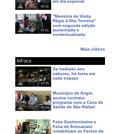
s
noticias
dos
açores
terceira
dimensão
em dia especial
06:32
Há 9 dias
"Memória da Visita
Régia à Ilha Terceira"
com segunda edição
aumentada e
07:51
contextualizada
Há 12 dias
Mais vídeos
InFoco
Da tradição aos
sabores, há festa em
cada espaço
14:39
Há um dia
Município de Angra
assina contrato-
programa com a Casa de
Saúde de São Rafael
05:54
Há 3 dias
Feira Gastronómica e
Feira de Artesanato
notabilizam as Festas da