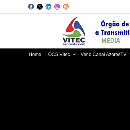
Home
OCS Vitec
Ver o Canal AzoresTV