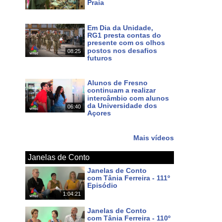
Praia
Há 4 dias
Em Dia da Unidade,
RG1 presta contas do
presente com os olhos
postos nos desafios
08:25
futuros
Há 6 dias
Alunos de Fresno
continuam a realizar
intercâmbio com alunos
da Universidade dos
06:40
Açores
Há 8 dias
Mais vídeos
Janelas de Conto
Janelas de Conto
com Tânia Ferreira - 111º
Episódio
1:04:21
Há cerca de uma hora
Janelas de Conto
com Tânia Ferreira - 110º