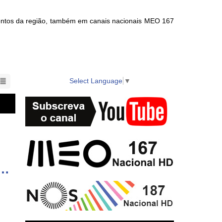
ventos da região, também em canais nacionais MEO 167
nts in the region also available on local cable TV.
Select Language
▼
 de Instalação dos Órgãos da Autarquia da Praia da Vitória para 2025-2029 - 2.ª parte