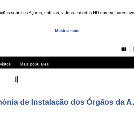
ções sobre os Açores, notícias, vídeos e diretos HD dos melhores e
Mostrar mais
s about the Azores islands, HD videos and live streams of the best eve
user/vitecazorestv?sub_confirmation=1
vistos
Mais populares
Comentários de vídeo: Cerimónia
re/apps/details?id=com.azoid.vitec