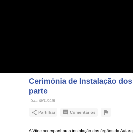
Cerimónia de Instalação dos 
parte
Data:
09/11/2025
Partilhar
Comentários
A Vitec acompanhou a instalação dos órgãos da Autarqu