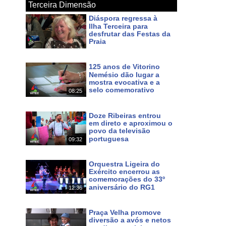
Terceira Dimensão
Diáspora regressa à
Ilha Terceira para
desfrutar das Festas da
Maps
Praia
f0ac57c14b334368!8m2!3d38.700046!4d-27.052234?hl
Há 2 dias
125 anos de Vitorino
a e natureza tanto na cidade da Praia da Vitória, como
Nemésio dão lugar a
mostra evocativa e a
a, a gastronomia, a hospitalidade do povo, as festas e
selo comemorativo
08:25
 ilhas. Pode continuar a seguir o nosso Canal em HD
Há 2 dias
.azorestv.com
Doze Ribeiras entrou
em direto e aproximou o
povo da televisão
inazores #azoresnews #music #culture #festas #meo #167
portuguesa
09:32
Há 4 dias
Orquestra Ligeira do
Exército encerrou as
comemorações do 33º
aniversário do RG1
12:36
Há 5 dias
 em MEO 167 NOS 187 e www.azorestv.com
Praça Velha promove
diversão a avós e netos