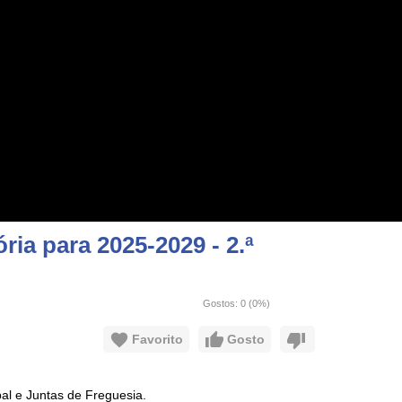
ria para 2025-2029 - 2.ª
Gostos:
0
(
0
%)
Favorito
Gosto
al e Juntas de Freguesia.