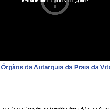
Erro ao iniciar o leitor de vídeo (1) error
Órgãos da Autarquia da Praia da Vitó
ia da Praia da Vitória, desde a Assembleia Municipal, Câmara Municip