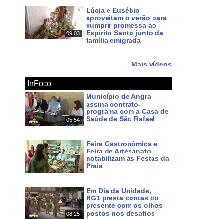
Lúcia e Eusébio
aproveitam o verão para
cumprir promessa ao
Espírito Santo junto da
09:03
família emigrada
Há 13 dias
Mais vídeos
InFoco
Município de Angra
assina contrato-
programa com a Casa de
Saúde de São Rafael
05:54
Há cerca de 22 horas
Feira Gastronómica e
Feira de Artesanato
notabilizam as Festas da
Praia
Há 2 dias
Em Dia da Unidade,
RG1 presta contas do
presente com os olhos
postos nos desafios
08:25