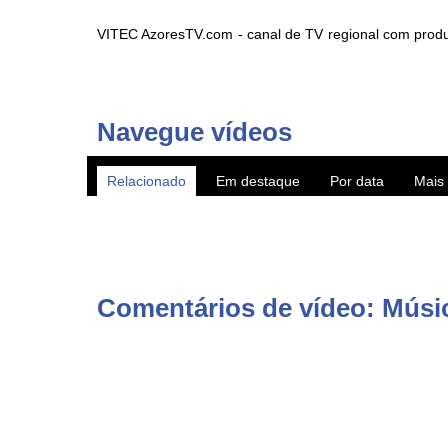
VITEC AzoresTV.com - canal de TV regional com produ
e NOS 187.
AzoresTV by VITEC - regional TV channel with production
Navegue vídeos
► Subscreva o canal YouTube http://www.youtube.com/
Relacionado
Em destaque
Por data
Mais 
► WebTV AzoresTV http://www.azorestv.com/
► Facebook https://www.facebook.com/vitecazorestv
► Twitter https://twitter.com/azorestv
► Instagram https://www.instagram.com/vitecazores/
► Android Google Play App https://play.google.com/sto