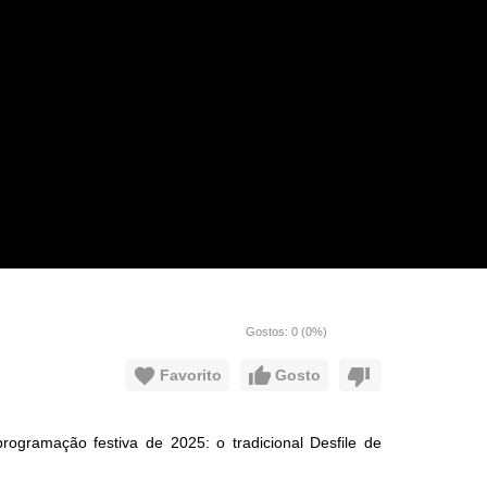
Gostos:
0
(
0
%)
Favorito
Gosto
gramação festiva de 2025: o tradicional Desfile de