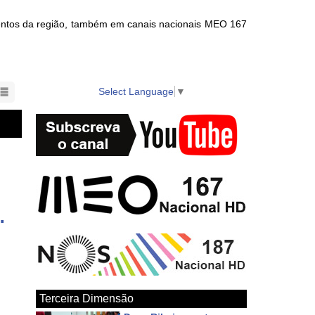
ventos da região, também em canais nacionais MEO 167
nts in the region also available on local cable TV.
Select Language
▼
tal de Angra do Heroísmo
Terceira Dimensão