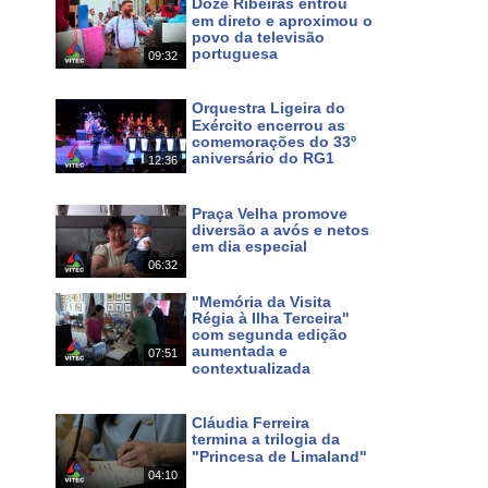
Doze Ribeiras entrou
em direto e aproximou o
povo da televisão
portuguesa
09:32
Maps
Há 2 dias
f0ac57c14b334368!8m2!3d38.700046!4d-27.052234?hl
Orquestra Ligeira do
Exército encerrou as
comemorações do 33º
a e natureza tanto na cidade da Praia da Vitória, como
aniversário do RG1
12:36
a, a gastronomia, a hospitalidade do povo, as festas e
Há 3 dias
 ilhas. Pode continuar a seguir o nosso Canal em HD
Praça Velha promove
.azorestv.com
diversão a avós e netos
em dia especial
06:32
Há 7 dias
inazores #azoresnews #music #culture #festas #meo #167
"Memória da Visita
Régia à Ilha Terceira"
com segunda edição
aumentada e
07:51
contextualizada
Há 10 dias
Cláudia Ferreira
 em MEO 167 NOS 187 e www.azorestv.com
termina a trilogia da
"Princesa de Limaland"
04:10
Há 11 dias
s
noticias
dos
açores
terceira
dimensão