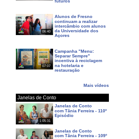
futuros
Há 4 dias
Alunos de Fresno
continuam a realizar
intercâmbio com alunos
da Universidade dos
06:40
Açores
Há 6 dias
Campanha "Menu:
Separar Sempre"
incentiva à reciclagem
na hotelaria e
07:07
restauração
Há 7 dias
Mais vídeos
Janelas de Conto
Janelas de Conto
com Tânia Ferreira - 110º
Episódio
1:05:31
Há 5 dias
Janelas de Conto
com Tânia Ferreira - 109º