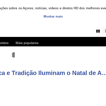
ções sobre os Açores, notícias, vídeos e diretos HD dos melhores e
Mostrar mais
s about the Azores islands, HD videos and live streams of the best eve
user/vitecazorestv?sub_confirmation=1
vistos
Mais populares
Comentários de vídeo: Música e Tradição Iluminam o Na
re/apps/details?id=com.azoid.vitec