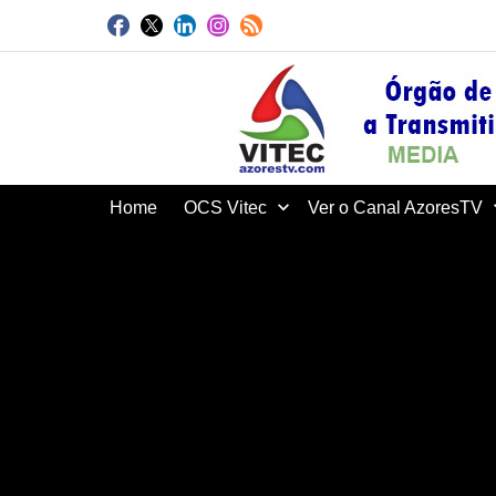
Home
OCS Vitec
Ver o Canal AzoresTV