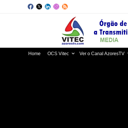
Home
OCS Vitec
Ver o Canal AzoresTV