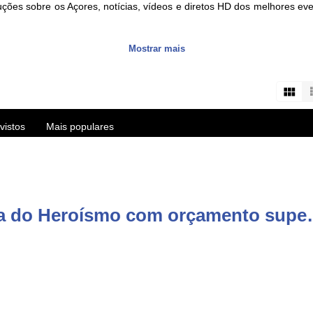
ções sobre os Açores, notícias, vídeos e diretos HD dos melhores e
Mostrar mais
s about the Azores islands, HD videos and live streams of the best eve
user/vitecazorestv?sub_confirmation=1
vistos
Mais populares
Comentários de vídeo: Angra do H
re/apps/details?id=com.azoid.vitec
p/azorestv-by-vitec/id1434296397?mt=8