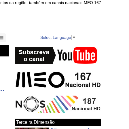
ventos da região, também em canais nacionais MEO 167
nts in the region also available on local cable TV.
Select Language
▼
eroísmo com orçamento superior a 50 milhões de euros para 2026
Terceira Dimensão