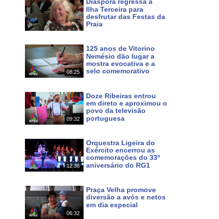
Diáspora regressa à
Ilha Terceira para
desfrutar das Festas da
Maps
Praia
f0ac57c14b334368!8m2!3d38.700046!4d-27.052234?hl
Há cerca de 9 horas
125 anos de Vitorino
a e natureza tanto na cidade da Praia da Vitória, como
Nemésio dão lugar a
mostra evocativa e a
a, a gastronomia, a hospitalidade do povo, as festas e
selo comemorativo
08:25
 ilhas. Pode continuar a seguir o nosso Canal em HD
Há cerca de 11 horas
.azorestv.com
Doze Ribeiras entrou
em direto e aproximou o
povo da televisão
inazores #azoresnews #music #culture #festas #meo #167
portuguesa
09:32
Há 2 dias
Orquestra Ligeira do
Exército encerrou as
comemorações do 33º
aniversário do RG1
12:36
Há 3 dias
 em MEO 167 NOS 187 e www.azorestv.com
Praça Velha promove
diversão a avós e netos
s
noticias
dos
açores
terceira
dimensão
em dia especial
06:32
Há 7 dias