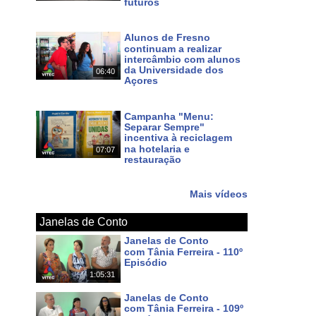
futuros
Há 4 dias
Alunos de Fresno
continuam a realizar
intercâmbio com alunos
da Universidade dos
06:40
Açores
Há 6 dias
Campanha "Menu:
Separar Sempre"
incentiva à reciclagem
na hotelaria e
07:07
restauração
Há 7 dias
Mais vídeos
Janelas de Conto
Janelas de Conto
com Tânia Ferreira - 110º
Episódio
1:05:31
Há 5 dias
Janelas de Conto
com Tânia Ferreira - 109º