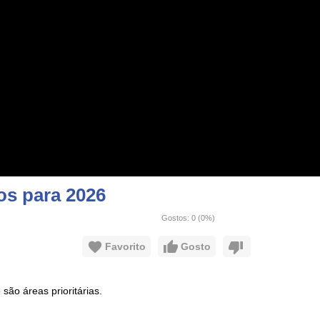
os para 2026
Gostos:
0
(
0
%)
Favorito
Gosto
ão áreas prioritárias.