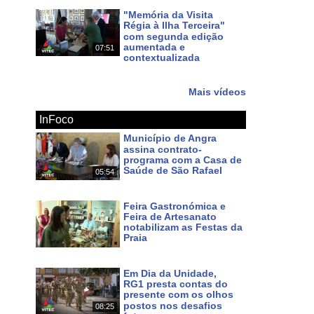
"Memória da Visita
Régia à Ilha Terceira"
com segunda edição
aumentada e
07:51
contextualizada
Há 10 dias
Mais vídeos
InFoco
Município de Angra
assina contrato-
programa com a Casa de
Saúde de São Rafael
05:54
Há um dia
Feira Gastronómica e
Feira de Artesanato
notabilizam as Festas da
Praia
Há 2 dias
Em Dia da Unidade,
RG1 presta contas do
presente com os olhos
postos nos desafios
08:25