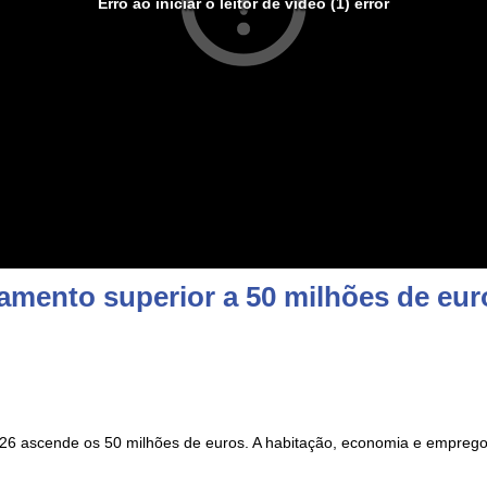
Erro ao iniciar o leitor de vídeo (1) error
mento superior a 50 milhões de eur
 ascende os 50 milhões de euros. A habitação, economia e emprego s