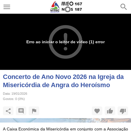
Erro ao iniciar o leitor de vídeo (1) error
Concerto de Ano Novo 2026 na Igreja da
Misericórdia de Angra do Heroísmo
Data:
19/01/2026
Gostos:
0
(
0
%)
A Caixa Económica da Misericórdia em conjunto com a Associação