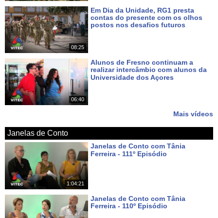
Em Dia da Unidade, RG1 presta
contas do presente com os olhos
postos nos desafios futuros
Há 7 dias
08:25
Alunos de Fresno continuam a
realizar intercâmbio com alunos da
Universidade dos Açores
Há 9 dias
06:40
Mais vídeos
Janelas de Conto
Janelas de Conto com Tânia
Ferreira - 111º Episódio
Há um dia
1:04:21
Janelas de Conto com Tânia
Ferreira - 110º Episódio
Há 8 dias