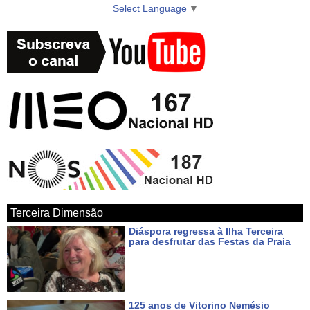
Select Language
▼
► WebTV AzoresTV http://www.azorestv.com/
► Facebook https://www.facebook.com/vitecazorestv
► Twitter https://twitter.com/azorestv
► Instagram https://www.instagram.com/vitecazores/
► Android Google Play App
https://play.google.com/store/apps/details?id=com.azoid.vitec
Terceira Dimensão
► Apple iOS App Store https://itunes.apple.com/pt/app/azorestv-by-
Diáspora regressa à Ilha Terceira
vitec/id1434296397?mt=8
para desfrutar das Festas da Praia
Há 3 dias
► Google Maps
https://www.google.com/maps/place/AzoresTV+by+VITEC/@38.7000
125 anos de Vitorino Nemésio
27.052234?hl