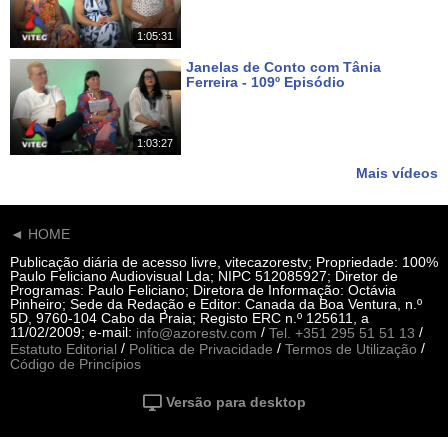
1:05:31
Janelas de Conto com Tânia
Ferreira - 109º Episódio
Há 15 dias
1:03:27
Mais vídeos
◄ HOME
Publicação diária de acesso livre, vitecazorestv; Propriedade: 100%
Paulo Feliciano Audiovisual Lda; NIPC 512085927; Diretor de
Programas: Paulo Feliciano; Diretora de Informação: Octávia
Pinheiro; Sede da Redação e Editor: Canada da Boa Ventura, n.º
5D, 9760-104 Cabo da Praia; Registo ERC n.º 125611, a
11/02/2009; e-mail:
/
/
info@azorestv.com
Tel. +351 295 51 51 13
/
/
/
Estatuto Editorial
Política de Privacidade
Termos de Utilização
Código de Princípios
Versão para desktop