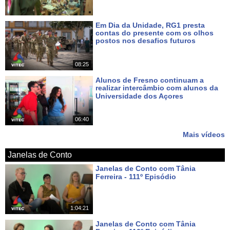
Em Dia da Unidade, RG1 presta
contas do presente com os olhos
postos nos desafios futuros
Há 7 dias
08:25
Alunos de Fresno continuam a
realizar intercâmbio com alunos da
Universidade dos Açores
Há 9 dias
06:40
Mais vídeos
Janelas de Conto
Janelas de Conto com Tânia
Ferreira - 111º Episódio
Há cerca de 15 horas
1:04:21
Janelas de Conto com Tânia