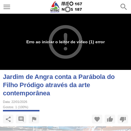
Erro ao iniciar o leitor de vídeo (1) error
Jardim de Angra conta a Parábola do
Filho Pródigo através da arte
contemporânea
Data:
22/01/2026
Gostos:
1
(
100
%)