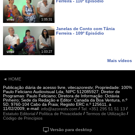
Ferreira - 110º Episódio
Há 8 dias
1:05:31
Janelas de Conto com Tânia
Ferreira - 109º Episódio
Há 15 dias
1:03:27
Mais vídeos
◄ HOME
Publicação diária de acesso livre, vitecazorestv; Propriedade: 100%
Paulo Feliciano Audiovisual Lda; NIPC 512085927; Diretor de
Programas: Paulo Feliciano; Diretora de Informação: Octávia
Pinheiro; Sede da Redação e Editor: Canada da Boa Ventura, n.º
5D, 9760-104 Cabo da Praia; Registo ERC n.º 125611, a
11/02/2009; e-mail:
/
/
info@azorestv.com
Tel. +351 295 51 51 13
/
/
/
Estatuto Editorial
Política de Privacidade
Termos de Utilização
Código de Princípios
Versão para desktop