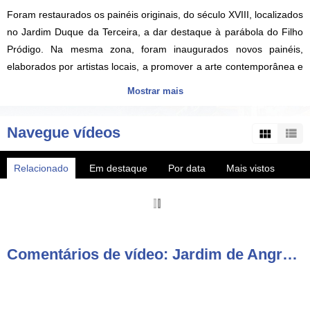
Foram restaurados os painéis originais, do século XVIII, localizados
no Jardim Duque da Terceira, a dar destaque à parábola do Filho
Pródigo. Na mesma zona, foram inaugurados novos painéis,
elaborados por artistas locais, a promover a arte contemporânea e
a valorizar o património cultural e artístico da cidade.
Mostrar mais
VITEC AzoresTV.com - canal de TV regional com produções sobre
Navegue vídeos
os Açores, notícias, vídeos e diretos HD dos melhores eventos da
região, também em canais nacionais MEO 167 e NOS 187.
Relacionado
Em destaque
Por data
Mais vistos
AzoresTV by VITEC - regional TV channel with productions about
Mais populares
the Azores islands, HD videos and live streams of the best events in
the region also available on local cable TV.
Comentários de vídeo: Jardim de Angra conta a Parábola do Filho Pródigo através da arte contemporânea
► Subscreva o canal YouTube
http://www.youtube.com/user/vitecazorestv?sub_confirmation=1
► WebTV AzoresTV http://www.azorestv.com/