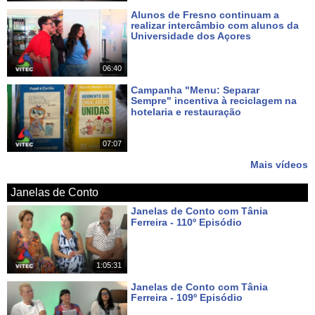
Alunos de Fresno continuam a
realizar intercâmbio com alunos da
Universidade dos Açores
Há 7 dias
06:40
Campanha "Menu: Separar
Sempre" incentiva à reciclagem na
hotelaria e restauração
Há 8 dias
07:07
Mais vídeos
Janelas de Conto
Janelas de Conto com Tânia
Ferreira - 110º Episódio
Há 6 dias
1:05:31
Janelas de Conto com Tânia
Ferreira - 109º Episódio
Há 13 dias