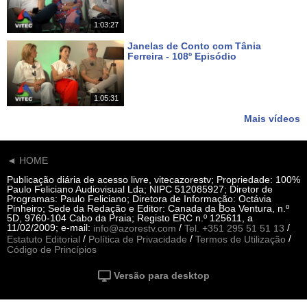
1:03:27
Janelas de Conto com Tânia
Ferreira - 108º Episódio
Há 20 dias
1:05:31
Mais vídeos
◄ HOME
Publicação diária de acesso livre, vitecazorestv; Propriedade: 100%
Paulo Feliciano Audiovisual Lda; NIPC 512085927; Diretor de
Programas: Paulo Feliciano; Diretora de Informação: Octávia
Pinheiro; Sede da Redação e Editor: Canada da Boa Ventura, n.º
5D, 9760-104 Cabo da Praia; Registo ERC n.º 125611, a
11/02/2009; e-mail:
/
/
info@azorestv.com
Tel. +351 295 51 51 13
/
/
/
Estatuto Editorial
Política de Privacidade
Termos de Utilização
Código de Princípios
Versão para desktop