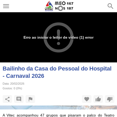
Erro ao iniciar o leitor de vídeo (1) error
Bailinho da Casa do Pessoal do Hospital
- Carnaval 2026
Data:
20/02/2026
Gostos:
0
(
0
%)
A Vitec acompanhou 47 grupos que pisaram o palco do Teatro