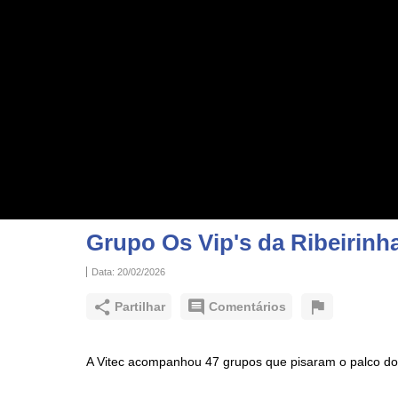
Grupo Os Vip's da Ribeirinha
Data:
20/02/2026
Partilhar
Comentários
A Vitec acompanhou 47 grupos que pisaram o palco do