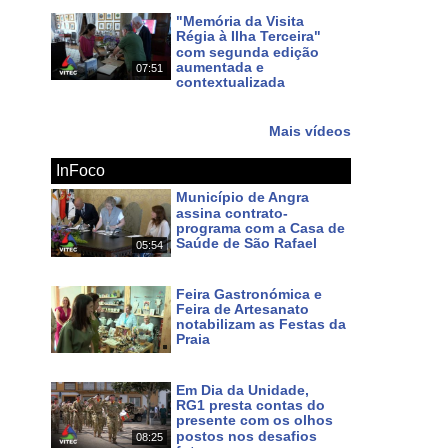
"Memória da Visita
Régia à Ilha Terceira"
com segunda edição
aumentada e
07:51
contextualizada
Há 11 dias
Mais vídeos
InFoco
Município de Angra
assina contrato-
programa com a Casa de
Saúde de São Rafael
05:54
Há um dia
Feira Gastronómica e
Feira de Artesanato
notabilizam as Festas da
Praia
Há 3 dias
Em Dia da Unidade,
RG1 presta contas do
presente com os olhos
postos nos desafios
08:25