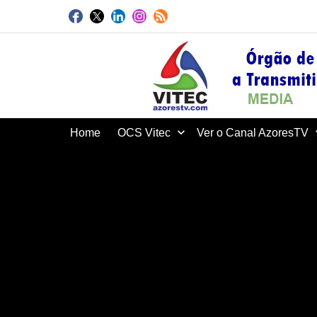
Home
OCS Vitec
Ver o Canal AzoresTV