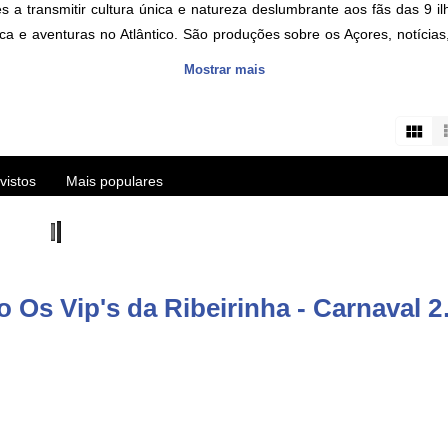
a transmitir cultura única e natureza deslumbrante aos fãs das 9 ilh
ca e aventuras no Atlântico. São produções sobre os Açores, notícia
Mostrar mais
s about the Azores islands, HD videos and live streams of the best eve
user/vitecazorestv?sub_confirmation=1
vistos
Mais populares
Comentários de 
re/apps/details?id=com.azoid.vitec