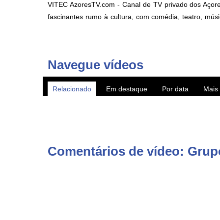
VITEC AzoresTV.com - Canal de TV privado dos Açores 
fascinantes rumo à cultura, com comédia, teatro, músi
também em canais nacionais MEO 167 e NOS 187.
AzoresTV by VITEC - regional TV channel with production
Navegue vídeos
► Subscreva o canal YouTube http://www.youtube.com/
Relacionado
Em destaque
Por data
Mais 
► WebTV AzoresTV http://www.azorestv.com/
► Facebook https://www.facebook.com/vitecazorestv
► Twitter https://twitter.com/azorestv
► Instagram https://www.instagram.com/vitecazores/
► Android Google Play App https://play.google.com/sto