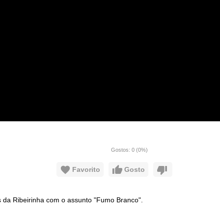
Gostos:
0
(
0
%)
Favorito
Gosto
 da Ribeirinha com o assunto "Fumo Branco".