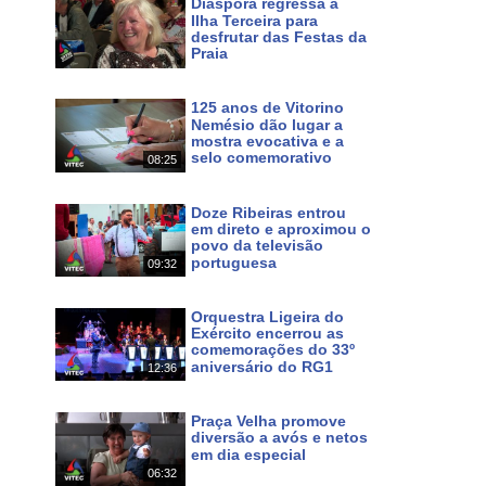
Diáspora regressa à
Ilha Terceira para
desfrutar das Festas da
Praia
Maps
Há cerca de 12 horas
f0ac57c14b334368!8m2!3d38.700046!4d-27.052234?hl
125 anos de Vitorino
Nemésio dão lugar a
mostra evocativa e a
a e natureza tanto na cidade da Praia da Vitória, como
selo comemorativo
08:25
a, a gastronomia, a hospitalidade do povo, as festas e
Há cerca de 14 horas
 ilhas. Pode continuar a seguir o nosso Canal em HD
Doze Ribeiras entrou
.azorestv.com
em direto e aproximou o
povo da televisão
portuguesa
09:32
Há 3 dias
inazores #azoresnews #music #culture #festas #meo #167
Orquestra Ligeira do
Exército encerrou as
comemorações do 33º
aniversário do RG1
12:36
Há 4 dias
Praça Velha promove
 em MEO 167 NOS 187 e www.azorestv.com
diversão a avós e netos
em dia especial
06:32
Há 7 dias
s
noticias
dos
açores
terceira
dimensão