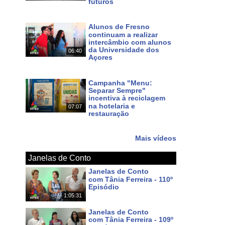
futuros
Há 5 dias
Alunos de Fresno
continuam a realizar
intercâmbio com alunos
da Universidade dos
06:40
Açores
Há 7 dias
Campanha "Menu:
Separar Sempre"
incentiva à reciclagem
na hotelaria e
07:07
restauração
Há 8 dias
Mais vídeos
Janelas de Conto
Janelas de Conto
com Tânia Ferreira - 110º
Episódio
1:05:31
Há 6 dias
Janelas de Conto
com Tânia Ferreira - 109º