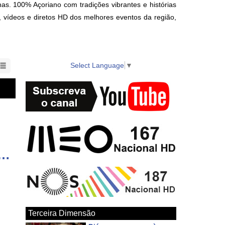
as. 100% Açoriano com tradições vibrantes e histórias
s, vídeos e diretos HD dos melhores eventos da região,
nts in the region also available on local cable TV.
Select Language
▼
vídeo: Grupo Os Vip's da Ribeirinha - Carnaval 2026
Terceira Dimensão