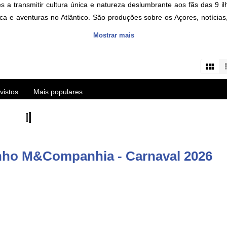
a transmitir cultura única e natureza deslumbrante aos fãs das 9 ilh
ca e aventuras no Atlântico. São produções sobre os Açores, notícia
Mostrar mais
s about the Azores islands, HD videos and live streams of the best eve
user/vitecazorestv?sub_confirmation=1
vistos
Mais populares
inho M&Companhia - Carnaval 2026
re/apps/details?id=com.azoid.vitec