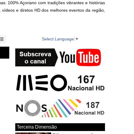
as. 100% Açoriano com tradições vibrantes e histórias
s, vídeos e diretos HD dos melhores eventos da região,
nts in the region also available on local cable TV.
Select Language
▼
Terceira Dimensão