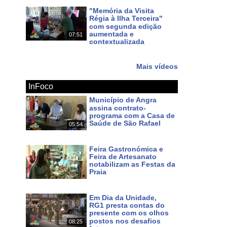
"Memória da Visita
Régia à Ilha Terceira"
com segunda edição
aumentada e
07:51
contextualizada
Há 10 dias
Mais vídeos
InFoco
Município de Angra
assina contrato-
programa com a Casa de
Saúde de São Rafael
05:54
Há um dia
Feira Gastronómica e
Feira de Artesanato
notabilizam as Festas da
Praia
Há 2 dias
Em Dia da Unidade,
RG1 presta contas do
presente com os olhos
postos nos desafios
08:25