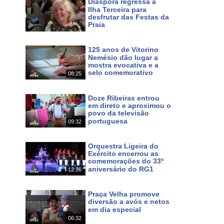
Diáspora regressa à
Ilha Terceira para
desfrutar das Festas da
Praia
Maps
Há cerca de 8 horas
f0ac57c14b334368!8m2!3d38.700046!4d-27.052234?hl
125 anos de Vitorino
Nemésio dão lugar a
mostra evocativa e a
a e natureza tanto na cidade da Praia da Vitória, como
selo comemorativo
08:25
a, a gastronomia, a hospitalidade do povo, as festas e
Há cerca de 10 horas
 ilhas. Pode continuar a seguir o nosso Canal em HD
Doze Ribeiras entrou
.azorestv.com
em direto e aproximou o
povo da televisão
portuguesa
09:32
Há 2 dias
inazores #azoresnews #music #culture #festas #meo #167
Orquestra Ligeira do
Exército encerrou as
comemorações do 33º
aniversário do RG1
12:36
Há 3 dias
Praça Velha promove
 em MEO 167 NOS 187 e www.azorestv.com
diversão a avós e netos
em dia especial
06:32
Há 7 dias
s
noticias
dos
açores
terceira
dimensão