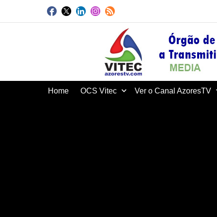
Home
OCS Vitec
Ver o Canal AzoresTV