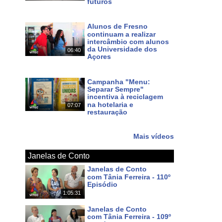
futuros
Há 4 dias
Alunos de Fresno
continuam a realizar
intercâmbio com alunos
da Universidade dos
06:40
Açores
Há 6 dias
Campanha "Menu:
Separar Sempre"
incentiva à reciclagem
na hotelaria e
07:07
restauração
Há 7 dias
Mais vídeos
Janelas de Conto
Janelas de Conto
com Tânia Ferreira - 110º
Episódio
1:05:31
Há 5 dias
Janelas de Conto
com Tânia Ferreira - 109º