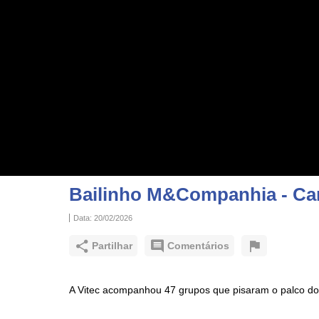
Bailinho M&Companhia - Car
Data:
20/02/2026
Partilhar
Comentários
A Vitec acompanhou 47 grupos que pisaram o palco do