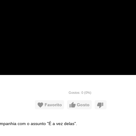
Gostos:
0
(
0
%)
Favorito
Gosto
mpanhia com o assunto "É a vez delas".