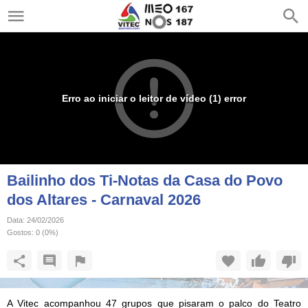
Erro ao iniciar o leitor de vídeo (1) error
Bailinho dos Ti-Notas da Casa do Povo
dos Altares - Carnaval 2026
Data:
24/02/2026
Gostos:
0
(
0
%)
A Vitec acompanhou 47 grupos que pisaram o palco do Teatro