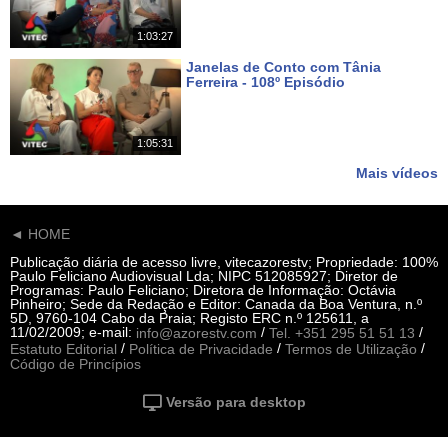
1:03:27
Janelas de Conto com Tânia
Ferreira - 108º Episódio
Há 19 dias
1:05:31
Mais vídeos
◄ HOME
Publicação diária de acesso livre, vitecazorestv; Propriedade: 100%
Paulo Feliciano Audiovisual Lda; NIPC 512085927; Diretor de
Programas: Paulo Feliciano; Diretora de Informação: Octávia
Pinheiro; Sede da Redação e Editor: Canada da Boa Ventura, n.º
5D, 9760-104 Cabo da Praia; Registo ERC n.º 125611, a
11/02/2009; e-mail:
/
/
info@azorestv.com
Tel. +351 295 51 51 13
/
/
/
Estatuto Editorial
Política de Privacidade
Termos de Utilização
Código de Princípios
Versão para desktop