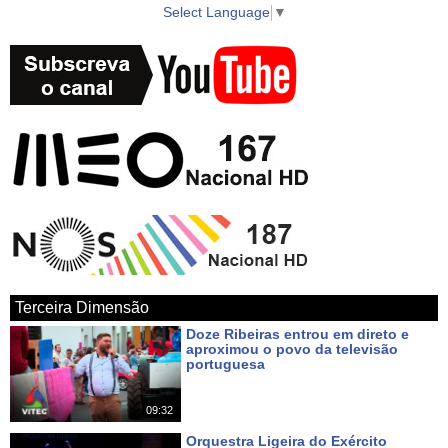
Select Language
▼
► WebTV AzoresTV http://www.azorestv.com/
► Facebook https://www.facebook.com/vitecazorestv
► Twitter https://twitter.com/azorestv
► Instagram https://www.instagram.com/vitecazores/
► Android Google Play App
https://play.google.com/store/apps/details?id=com.azoid.vitec
Terceira Dimensão
► Apple iOS App Store https://itunes.apple.com/pt/app/azorestv-by-
Doze Ribeiras entrou em direto e
vitec/id1434296397?mt=8
aproximou o povo da televisão
portuguesa
Há um dia
► Google Maps
09:32
https://www.google.com/maps/place/AzoresTV+by+VITEC/@38.7000
Orquestra Ligeira do Exército
27.052234?hl