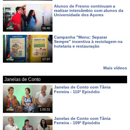
Alunos de Fresno continuam a
realizar intercâmbio com alunos da
Universidade dos Açores
Há 6 dias
06:40
Campanha "Menu: Separar
Sempre" incentiva à reciclagem na
hotelaria e restauração
Há 7 dias
07:07
Mais vídeos
Janelas de Conto
Janelas de Conto com Tânia
Ferreira - 110º Episódio
Há 5 dias
1:05:31
Janelas de Conto com Tânia
Ferreira - 109º Episódio
Há 12 dias