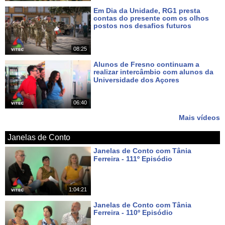
Em Dia da Unidade, RG1 presta
contas do presente com os olhos
postos nos desafios futuros
Há 8 dias
08:25
Alunos de Fresno continuam a
realizar intercâmbio com alunos da
Universidade dos Açores
Há 10 dias
06:40
Mais vídeos
Janelas de Conto
Janelas de Conto com Tânia
Ferreira - 111º Episódio
Há um dia
1:04:21
Janelas de Conto com Tânia
Ferreira - 110º Episódio
Há 9 dias