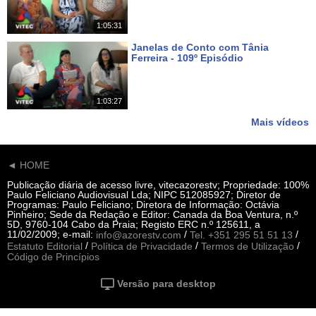
1:05:31
Janelas de Conto com Tânia
Ferreira - 109º Episódio
Há 16 dias
1:03:27
Mais vídeos
◄ HOME
Publicação diária de acesso livre, vitecazorestv; Propriedade: 100%
Paulo Feliciano Audiovisual Lda; NIPC 512085927; Diretor de
Programas: Paulo Feliciano; Diretora de Informação: Octávia
Pinheiro; Sede da Redação e Editor: Canada da Boa Ventura, n.º
5D, 9760-104 Cabo da Praia; Registo ERC n.º 125611, a
11/02/2009; e-mail:
/
/
info@azorestv.com
Tel. +351 295 51 51 13
/
/
/
Estatuto Editorial
Política de Privacidade
Termos de Utilização
Código de Princípios
Versão para desktop