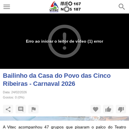
Erro ao iniciar o leitor de vídeo (1) error
Bailinho da Casa do Povo das Cinco
Ribeiras - Carnaval 2026
Data:
24/02/2026
Gostos:
0
(
0
%)
A Vitec acompanhou 47 grupos que pisaram o palco do Teatro