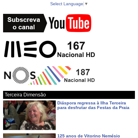
Select Language
▼
► WebTV AzoresTV http://www.azorestv.com/
► Facebook https://www.facebook.com/vitecazorestv
► Twitter https://twitter.com/azorestv
► Instagram https://www.instagram.com/vitecazores/
► Android Google Play App
https://play.google.com/store/apps/details?id=com.azoid.vitec
Terceira Dimensão
► Apple iOS App Store https://itunes.apple.com/pt/app/azorestv-by-
Diáspora regressa à Ilha Terceira
vitec/id1434296397?mt=8
para desfrutar das Festas da Praia
Há 4 dias
► Google Maps
https://www.google.com/maps/place/AzoresTV+by+VITEC/@38.7000
125 anos de Vitorino Nemésio
27.052234?hl